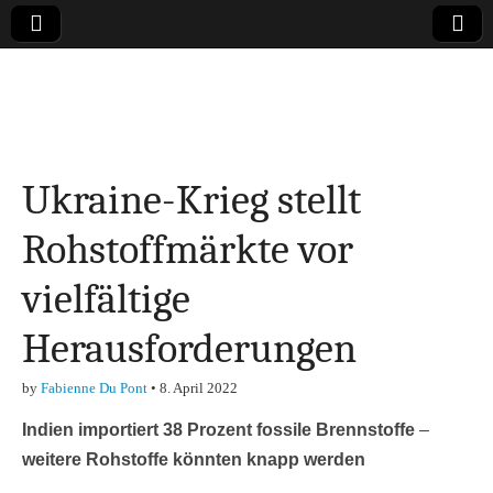
Online-Magazin zu
den Themen
Ukraine-Krieg stellt
Finanzen,
Rohstoffmärkte vor
Marketing-, Vertrieb-
vielfältige
& Investment-Tipps
Herausforderungen
by
Fabienne Du Pont
•
8. April 2022
Indien importiert 38 Prozent fossile Brennstoffe
–
weitere Rohstoffe könnten knapp werden