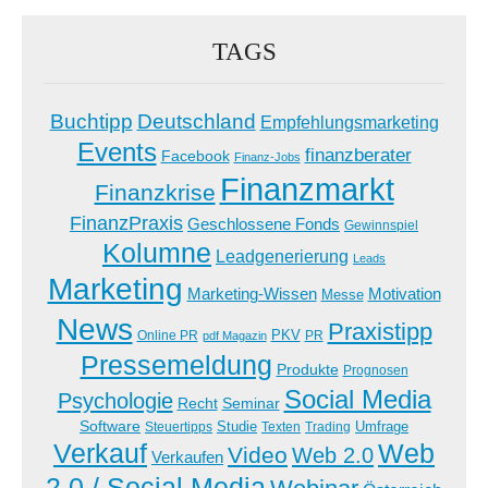
TAGS
Buchtipp
Deutschland
Empfehlungsmarketing
Events
finanzberater
Facebook
Finanz-Jobs
Finanzmarkt
Finanzkrise
FinanzPraxis
Geschlossene Fonds
Gewinnspiel
Kolumne
Leadgenerierung
Leads
Marketing
Marketing-Wissen
Motivation
Messe
News
Praxistipp
PKV
Online PR
PR
pdf Magazin
Pressemeldung
Produkte
Prognosen
Social Media
Psychologie
Recht
Seminar
Software
Studie
Steuertipps
Trading
Umfrage
Texten
Verkauf
Web
Video
Web 2.0
Verkaufen
2.0 / Social Media