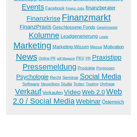
Events
finanzberater
Facebook
Finanz-Jobs
Finanzmarkt
Finanzkrise
FinanzPraxis
Geschlossene Fonds
Gewinnspiel
Kolumne
Leadgenerierung
Leads
Marketing
Marketing-Wissen
Motivation
Messe
News
Praxistipp
PKV
Online PR
PR
pdf Magazin
Pressemeldung
Produkte
Prognosen
Social Media
Psychologie
Recht
Seminar
Software
Studie
Steuertipps
Trading
Umfrage
Texten
Verkauf
Web
Video
Web 2.0
Verkaufen
2.0 / Social Media
Webinar
Österreich