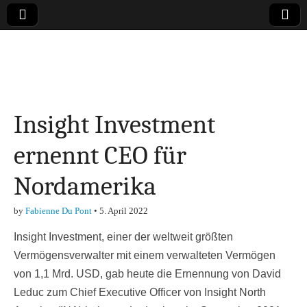
Online-Magazin zu
den Themen
Insight Investment
Finanzen,
ernennt CEO für
Marketing-, Vertrieb-
Nordamerika
& Investment-Tipps
by
Fabienne Du Pont
•
5. April 2022
Insight Investment, einer der weltweit größten
Vermögensverwalter mit einem verwalteten Vermögen
von 1,1 Mrd. USD, gab heute die Ernennung von David
Leduc zum Chief Executive Officer von Insight North