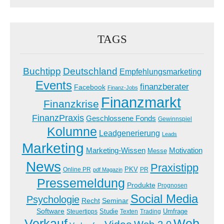
TAGS
Buchtipp
Deutschland
Empfehlungsmarketing
Events
finanzberater
Facebook
Finanz-Jobs
Finanzmarkt
Finanzkrise
FinanzPraxis
Geschlossene Fonds
Gewinnspiel
Kolumne
Leadgenerierung
Leads
Marketing
Marketing-Wissen
Motivation
Messe
News
Praxistipp
PKV
Online PR
PR
pdf Magazin
Pressemeldung
Produkte
Prognosen
Social Media
Psychologie
Recht
Seminar
Software
Studie
Steuertipps
Trading
Umfrage
Texten
Verkauf
Web