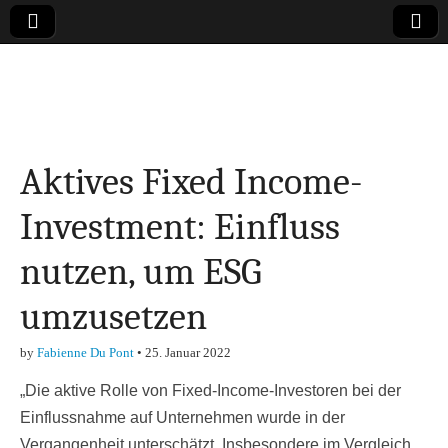
Online-Magazin zu
den Themen
Aktives Fixed Income-
Finanzen,
Investment: Einfluss
Marketing-, Vertrieb-
nutzen, um ESG
& Investment-Tipps
umzusetzen
by
Fabienne Du Pont
•
25. Januar 2022
„Die aktive Rolle von Fixed-Income-Investoren bei der
Einflussnahme auf Unternehmen wurde in der
Vergangenheit unterschätzt. Insbesondere im Vergleich