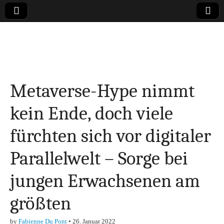
Online-Magazin zu
den Themen
Metaverse-Hype nimmt
Finanzen,
kein Ende, doch viele
Marketing-, Vertrieb-
fürchten sich vor digitaler
& Investment-Tipps
Parallelwelt – Sorge bei
jungen Erwachsenen am
größten
by
Fabienne Du Pont
•
26. Januar 2022