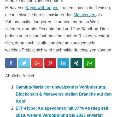
zunutze machen. Insbesondere
Metaverse
Kryptowährungen
– unterschiedliche Devisen,
die in teilweise bereits existierenden
Metaversen
als
Zahlungsmittel fungieren – konnten enorm an Wert
zulegen, darunter Decentraland und The Sandbox. Dies
jedoch unter Inkaufnahme eines hohen Risikos, versteht
sich, denn noch ist alles andere aus ausgemacht,
welches Projekt sich wird nachhaltig durchsetzen können
Facebook
Twitter
Google+
Pinterest
LinkedIn
Xing
WhatsApp
Ähnliche Artikel:
Gaming-Markt vor umwälzender Veränderung:
Blockchain & Metaverse stellen Branche auf den
Kopf
ETF-Hype: Anlagevolmen mit 87 % Anstieg seit
2018, weitere Verdopplung bis 2023 erwartet