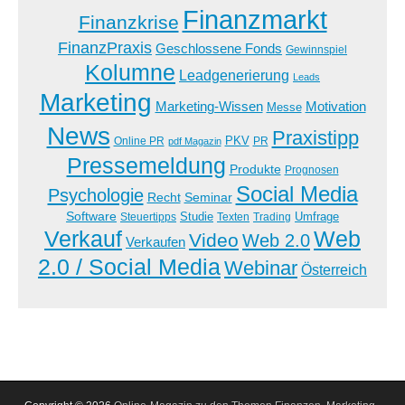
Finanzmarkt
Finanzkrise
FinanzPraxis
Geschlossene Fonds
Gewinnspiel
Kolumne
Leadgenerierung
Leads
Marketing
Marketing-Wissen
Motivation
Messe
News
Praxistipp
PKV
Online PR
PR
pdf Magazin
Pressemeldung
Produkte
Prognosen
Social Media
Psychologie
Recht
Seminar
Software
Studie
Steuertipps
Trading
Umfrage
Texten
Verkauf
Web
Video
Web 2.0
Verkaufen
2.0 / Social Media
Webinar
Österreich