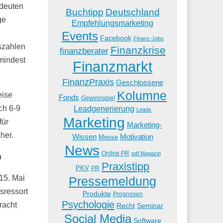
deuten
Buchtipp
Deutschland
ge
Empfehlungsmarketing
Events
Facebook
Finanz-Jobs
szahlen
Finanzkrise
finanzberater
umindest
Finanzmarkt
FinanzPraxis
Geschlossene
Kolumne
eise
Fonds
Gewinnspiel
Leadgenerierung
ch 6-9
Leads
Marketing
für
Marketing-
her.
Wissen
Motivation
Messe
News
Online PR
pdf Magazin
n
Praxistipp
PKV
PR
15. Mai
Pressemeldung
sressort
Produkte
Prognosen
Psychologie
racht
Recht
Seminar
Social Media
Software