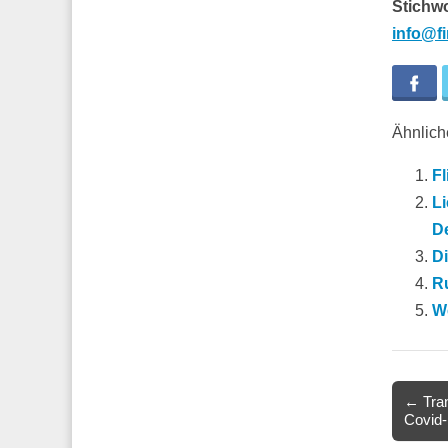
Stichw
info@f
Fa
Ähnliche
Fl
Li
D
Di
R
We
Post
← Tran
Covid-
navigat