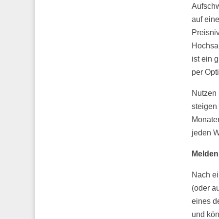
Aufschw
auf ein
Preisni
Hochsai
ist ein 
per Opt
Nutzen 
steigen
Monaten
jeden W
Melden 
Nach ei
(oder a
eines d
und kön