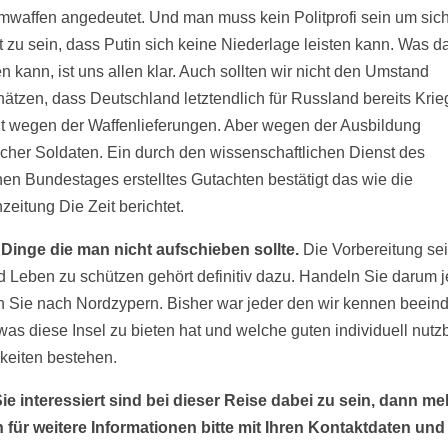
mwaffen angedeutet. Und man muss kein Politprofi sein um sic
 zu sein, dass Putin sich keine Niederlage leisten kann. Was d
n kann, ist uns allen klar. Auch sollten wir nicht den Umstand
hätzen, dass Deutschland letztendlich für Russland bereits Krie
cht wegen der Waffenlieferungen. Aber wegen der Ausbildung
scher Soldaten. Ein durch den wissenschaftlichen Dienst des
en Bundestages erstelltes Gutachten bestätigt das wie die
eitung Die Zeit berichtet.
 Dinge die man nicht aufschieben sollte.
Die Vorbereitung se
d Leben zu schützen gehört definitiv dazu. Handeln Sie darum j
Sie nach Nordzypern. Bisher war jeder den wir kennen beeind
was diese Insel zu bieten hat und welche guten individuell nutz
keiten bestehen.
e interessiert sind bei dieser Reise dabei zu sein, dann me
h für weitere Informationen bitte mit Ihren Kontaktdaten un