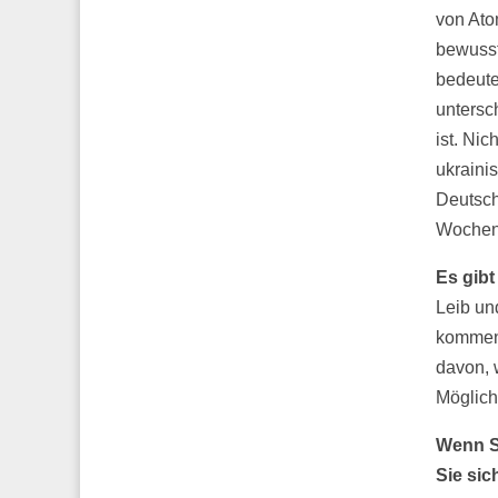
von Ato
bewusst
bedeute
untersc
ist. Ni
ukraini
Deutsch
Wochenz
Es gibt
Leib un
kommen 
davon, 
Möglich
Wenn Si
Sie sic