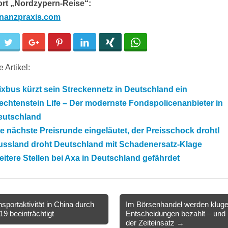
ort „Nordzypern-Reise“:
inanzpraxis.com
cebook
Twitter
Google+
Pinterest
LinkedIn
Xing
WhatsApp
 Artikel:
ixbus kürzt sein Streckennetz in Deutschland ein
echtenstein Life – Der modernste Fondspolicenanbieter in
eutschland
e nächste Preisrunde eingeläutet, der Preisschock droht!
ussland droht Deutschland mit Schadenersatz-Klage
itere Stellen bei Axa in Deutschland gefährdet
sportaktivität in China durch
Im Börsenhandel werden klug
19 beeinträchtigt
Entscheidungen bezahlt – und 
ion
der Zeiteinsatz →