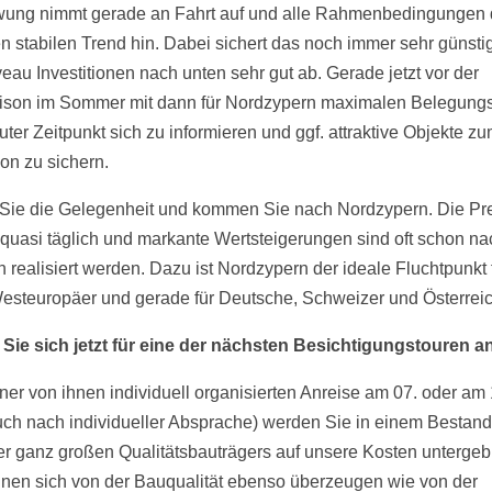
ung nimmt gerade an Fahrt auf und alle Rahmenbedingungen 
en stabilen Trend hin. Dabei sichert das noch immer sehr günsti
veau Investitionen nach unten sehr gut ab. Gerade jetzt vor der
son im Sommer mit dann für Nordzypern maximalen Belegung
guter Zeitpunkt sich zu informieren und ggf. attraktive Objekte z
ion zu sichern.
Sie die Gelegenheit und kommen Sie nach Nordzypern. Die Pr
 quasi täglich und markante Wertsteigerungen sind oft schon na
 realisiert werden. Dazu ist Nordzypern der ideale Fluchtpunkt 
esteuropäer und gerade für Deutsche, Schweizer und Österreic
Sie sich jetzt für eine der nächsten Besichtigungstouren a
ner von ihnen individuell organisierten Anreise am 07. oder am 
uch nach individueller Absprache) werden Sie in einem Bestand
er ganz großen Qualitätsbauträgers auf unsere Kosten untergeb
nen sich von der Bauqualität ebenso überzeugen wie von der