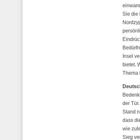
einwand
Sie die
Nordzyp
persönl
Eindrück
Bedürfn
Insel v
bietet.
Thema k
Deutsch
Bedenke
der Tür
Stand n
dass di
wie zul
Sieg ve