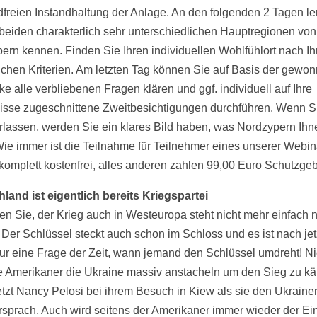
freien Instandhaltung der Anlage. An den folgenden 2 Tagen l
 beiden charakterlich sehr unterschiedlichen Hauptregionen von
ern kennen. Finden Sie Ihren individuellen Wohlfühlort nach Ih
ichen Kriterien. Am letzten Tag können Sie auf Basis der gewo
e alle verbliebenen Fragen klären und ggf. individuell auf Ihre
isse zugeschnittene Zweitbesichtigungen durchführen. Wenn S
erlassen, werden Sie ein klares Bild haben, was Nordzypern Ihn
 Wie immer ist die Teilnahme für Teilnehmer eines unserer Webi
omplett kostenfrei, alles anderen zahlen 99,00 Euro Schutzgeb
land ist eigentlich bereits Kriegspartei
n Sie, der Krieg auch in Westeuropa steht nicht mehr einfach n
. Der Schlüssel steckt auch schon im Schloss und es ist nach je
ur eine Frage der Zeit, wann jemand den Schlüssel umdreht! Nic
e Amerikaner die Ukraine massiv anstacheln um den Sieg zu k
etzt Nancy Pelosi bei ihrem Besuch in Kiew als sie den Ukraine
rsprach. Auch wird seitens der Amerikaner immer wieder der Ei