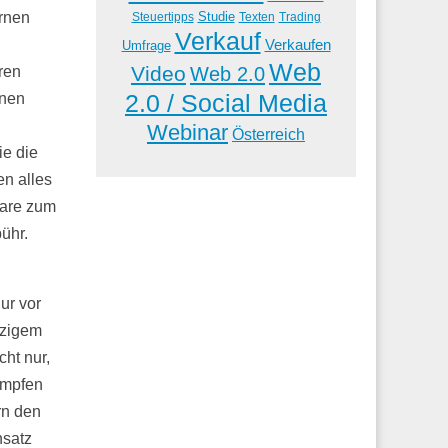
Studie
ernen
Steuertipps
Trading
Texten
Verkauf
Verkaufen
Umfrage
Web
Video
Web 2.0
ren
2.0 / Social Media
nnen
Webinar
Österreich
ie die
en alles
nare zum
ühr.
ur vor
tzigem
ht nur,
ämpfen
rn den
nsatz