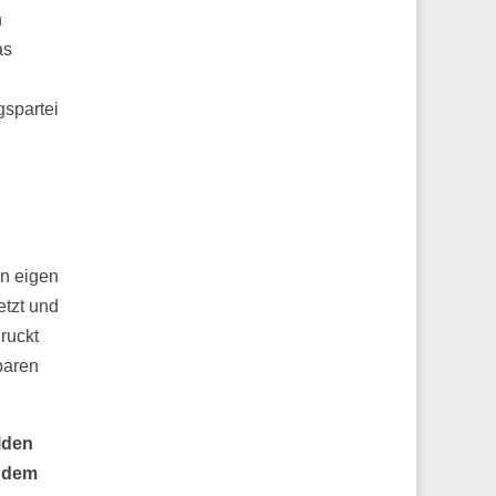
h
as
gspartei
in eigen
etzt und
ruckt
baren
lden
d dem