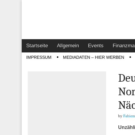
Online-Magazin z
Vertrieb- & Inves
Main
Skip
Startseite
Allgemein
Events
Finanzma
menu
to
Sub
IMPRESSUM
MEDIADATEN – HIER WERBEN
content
menu
Deu
Nor
Näc
by
Fabien
Unzähli