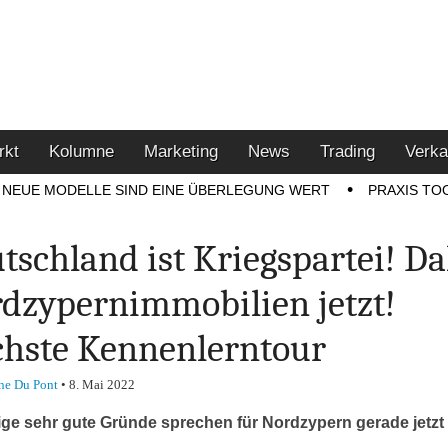
u den Themen Finanzen,
tment-Tipps
rkt
Kolumne
Marketing
News
Trading
Verka
NEUE MODELLE SIND EINE ÜBERLEGUNG WERT
PRAXIS TO
tschland ist Kriegspartei! D
dzypernimmobilien jetzt!
hste Kennenlerntour
ne Du Pont
•
8. Mai 2022
ge sehr gute Gründe sprechen für Nordzypern gerade jetzt