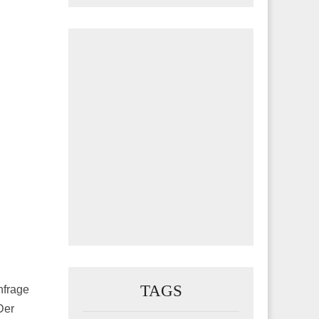
TAGS
hfrage
Der