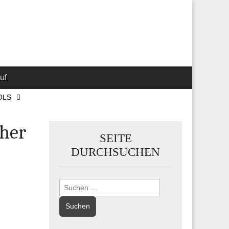
 Marketing-,
uf
OLS
aher
SEITE
DURCHSUCHEN
Suchen
nach: