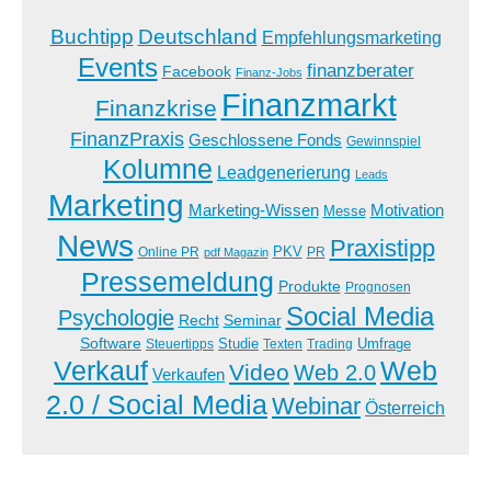
Buchtipp
Deutschland
Empfehlungsmarketing
Events
finanzberater
Facebook
Finanz-Jobs
Finanzmarkt
Finanzkrise
FinanzPraxis
Geschlossene Fonds
Gewinnspiel
Kolumne
Leadgenerierung
Leads
Marketing
Marketing-Wissen
Motivation
Messe
News
Praxistipp
PKV
Online PR
PR
pdf Magazin
Pressemeldung
Produkte
Prognosen
Social Media
Psychologie
Recht
Seminar
Software
Studie
Steuertipps
Trading
Umfrage
Texten
Verkauf
Web
Video
Web 2.0
Verkaufen
2.0 / Social Media
Webinar
Österreich