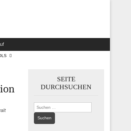
 Marketing-,
uf
OLS
SEITE
tion
DURCHSUCHEN
Suchen
alt
nach: