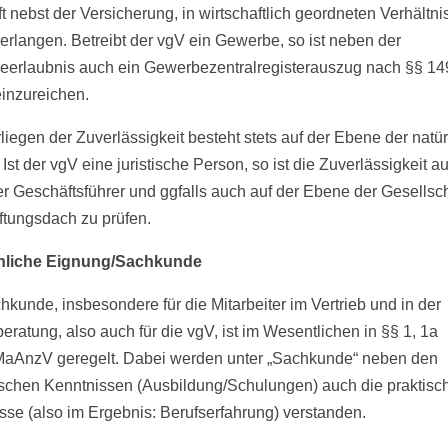
t nebst der Versicherung, in wirtschaftlich geordneten Verhältn
verlangen. Betreibt der vgV ein Gewerbe, so ist neben der
erlaubnis auch ein Gewerbezentralregisterauszug nach §§ 14
inzureichen.
liegen der Zuverlässigkeit besteht stets auf der Ebene der natü
Ist der vgV eine juristische Person, so ist die Zuverlässigkeit au
r Geschäftsführer und ggfalls auch auf der Ebene der Gesellsch
tungsdach zu prüfen.
chliche Eignung/Sachkunde
hkunde, insbesondere für die Mitarbeiter im Vertrieb und in der
eratung, also auch für die vgV, ist im Wesentlichen in §§ 1, 1a
AnzV geregelt. Dabei werden unter „Sachkunde“ neben den
ischen Kenntnissen (Ausbildung/Schulungen) auch die praktisc
sse (also im Ergebnis: Berufserfahrung) verstanden.