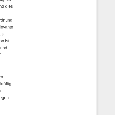
nd dies
ordnung
levante
ls
n ist,
 und
.
en
kräftig
en
legen
-