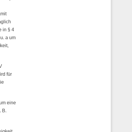
amit
aglich
 in § 4
u. a um
eit,
V
rd für
ie
 um eine
. B.
igkeit