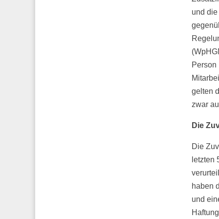
und die
gegenüb
Regelun
(WpHGMa
Person 
Mitarbe
gelten 
zwar au
Die Zuv
Die Zuv
letzten 
verurte
haben d
und ein
Haftung