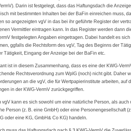
rmV). Darin ist festgelegt, dass das Haftungsdach die Anzeige
nisch mit bestimmten Inhalten bei der BaFin einreichen muss, d
en so angezeigten vgV in das bei ihr geführte Register der vertr
nen Vermittler eintragen kann. In das Register werden dann die
mV festgelegten Angaben eingetragen. Dabei handelt es sich 
en, ggfalls die Rechtsform des vgV, Tag des Beginns der Tätigk
r Tätigkeit, Eingang der Anzeige bei der BaFin etc.
sant ist in diesem Zusammenhang, dass es eine der KWG-Verm
chende Rechtsverordnung zum WpIG (noch) nicht gibt. Daher wi
rderungen an die vgV, die für Wertpapierinstitute arbeiten, auf d
gen in der KWG-VermV zurückgegriffen.
 vgV kann es sich sowohl um eine natürliche Person, als auch
sche Person (z. B. eine GmbH) oder eine Personengesellschaft (z
HG oder eine KG, GmbH& Co KG) handeln.
ich muss das Haftungsdach nach § 3 KWG-VermV die Zuverläss