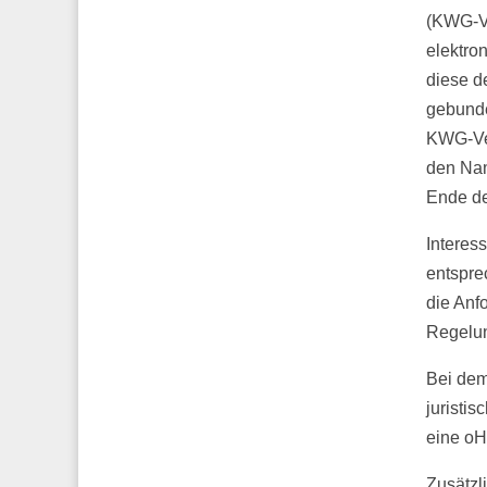
(KWG-Ve
elektro
diese d
gebunde
KWG-Ver
den Nam
Ende de
Interes
entspre
die Anfo
Regelun
Bei dem
juristi
eine o
Zusätzl