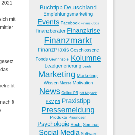
d 2021
Buchtipp
Deutschland
Empfehlungsmarketing
ich mit
Events
Facebook
Finanz-Jobs
ittler
Finanzkrise
finanzberater
Finanzmarkt
FinanzPraxis
Geschlossene
Kolumne
Fonds
Gewinnspiel
ngesetz
Leadgenerierung
Leads
 das
Marketing
Marketing-
Wissen
Motivation
Messe
etreibt
News
Online PR
pdf Magazin
Praxistipp
PKV
 nach §
PR
Pressemeldung
e
Produkte
Prognosen
Psychologie
Recht
Seminar
Social Media
Software