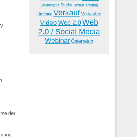
Studie
Steuertipps
Trading
Texten
Verkauf
Verkaufen
Umfrage
Web
Video
Web 2.0
gV
2.0 / Social Media
Webinar
Österreich
n
hme der
dnung