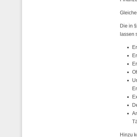
Gleiches
Die in 
lassen s
Er
Er
Er
Oh
Un
Er
Ex
De
An
Tä
Hinzu k