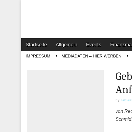
Online-Magazin z
Vertrieb- & Inves
Main
Skip
Startseite
Allgemein
Events
Finanzma
menu
to
Sub
IMPRESSUM
MEDIADATEN – HIER WERBEN
content
menu
Geb
Anf
by
Fabien
von Rec
Schmidt