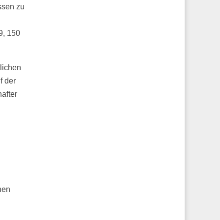
issen zu
9, 150
rlichen
f der
after
hen