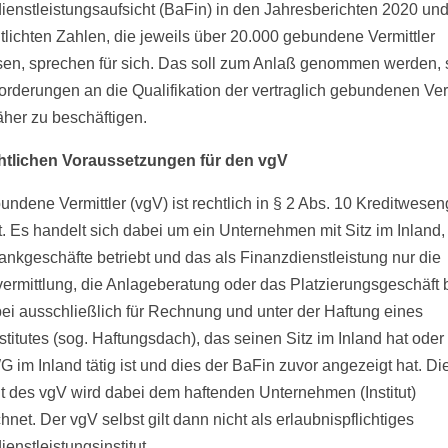
ienstleistungsaufsicht (BaFin) in den Jahresberichten 2020 un
ntlichten Zahlen, die jeweils über 20.000 gebundene Vermittler
en, sprechen für sich. Das soll zum Anlaß genommen werden, s
orderungen an die Qualifikation der vertraglich gebundenen Verm
äher zu beschäftigen.
htlichen Voraussetzungen für den vgV
undene Vermittler (vgV) ist rechtlich in § 2 Abs. 10 Kreditwese
t. Es handelt sich dabei um ein Unternehmen mit Sitz im Inland,
ankgeschäfte betriebt und das als Finanzdienstleistung nur die
ermittlung, die Anlageberatung oder das Platzierungsgeschäft b
ei ausschließlich für Rechnung und unter der Haftung eines
stitutes (sog. Haftungsdach), das seinen Sitz im Inland hat oder
 im Inland tätig ist und dies der BaFin zuvor angezeigt hat. Di
it des vgV wird dabei dem haftenden Unternehmen (Institut)
net. Der vgV selbst gilt dann nicht als erlaubnispflichtiges
enstleistungsinstitut.