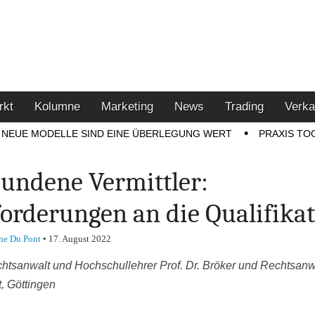
u den Themen Finanzen,
tment-Tipps
rkt
Kolumne
Marketing
News
Trading
Verka
NEUE MODELLE SIND EINE ÜBERLEGUNG WERT
PRAXIS TO
undene Vermittler:
orderungen an die Qualifika
ne Du Pont
•
17. August 2022
htsanwalt und Hochschullehrer Prof. Dr. Bröker und Rechtsanw
, Göttingen