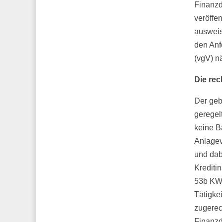
Finanzd
veröffe
ausweis
den Anf
(vgV) n
Die rec
Der geb
geregel
keine B
Anlagev
und dab
Kreditin
53b KWG
Tätigke
zugerech
Finanzdi