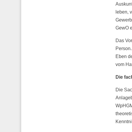
Auskunf
leben, 
Gewerbe
GewO e
Das Vor
Person. 
Eben de
vom Haf
Die fa
Die Sac
Anlageb
WpHGMa
theoret
Kenntni