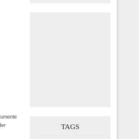
trumente
TAGS
der