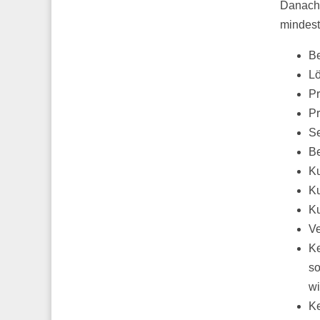
Danach 
mindest
Be
Lö
Pr
Pr
Se
Be
K
K
K
Ve
Ke
so
wi
Ke