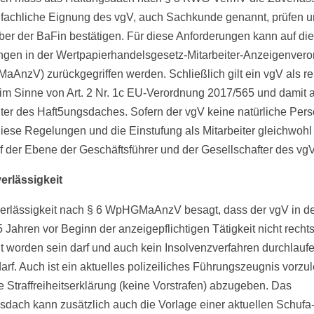
 fachliche Eignung des vgV, auch Sachkunde genannt, prüfen u
er der BaFin bestätigen. Für diese Anforderungen kann auf die
gen in der Wertpapierhandelsgesetz-Mitarbeiter-Anzeigenver
AnzV) zurückgegriffen werden. Schließlich gilt ein vgV als re
im Sinne von Art. 2 Nr. 1c EU-Verordnung 2017/565 und damit a
iter des Haft5ungsdaches. Sofern der vgV keine natürliche Perso
diese Regelungen und die Einstufung als Mitarbeiter gleichwohl
f der Ebene der Geschäftsführer und der Gesellschafter des vgV
erlässigkeit
erlässigkeit nach § 6 WpHGMaAnzV besagt, dass der vgV in d
5 Jahren vor Beginn der anzeigepflichtigen Tätigkeit nicht rechts
ilt worden sein darf und auch kein Insolvenzverfahren durchlauf
arf. Auch ist ein aktuelles polizeiliches Führungszeugnis vorzu
e Straffreiheitserklärung (keine Vorstrafen) abzugeben. Das
sdach kann zusätzlich auch die Vorlage einer aktuellen Schufa