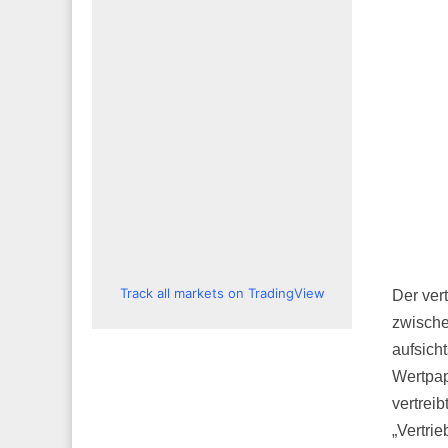
Track all markets on TradingView
Der ver
zwische
aufsich
Wertpap
vertreib
„Vertrie