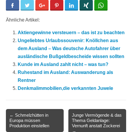
Facebook
Twitter
Google+
Pinterest
LinkedIn
Xing
WhatsApp
Ähnliche Artikel:
Aktiengewinne versteuern – das ist zu beachten
Ungeliebtes Urlaubssouvenir: Knöllchen aus
dem Ausland – Was deutsche Autofahrer über
ausländische Bußgeldbescheide wissen sollten
Kunde im Ausland zahlt nicht – was tun?
Ruhestand im Ausland: Auswanderung als
Rentner
Denkmalimmobilien,die verkannten Juwele
Post
← Schmelzhütten in
Junge Vermögende & das
Europa müssen
Thema Geldanlage:
navigation
Produktion einstellen
Vernunft anstatt Zockerei
→