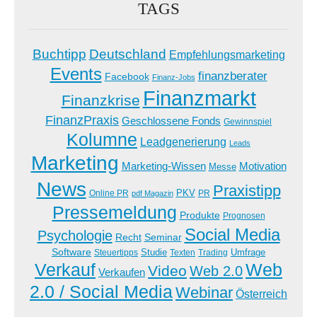
TAGS
Buchtipp
Deutschland
Empfehlungsmarketing
Events
finanzberater
Facebook
Finanz-Jobs
Finanzmarkt
Finanzkrise
FinanzPraxis
Geschlossene Fonds
Gewinnspiel
Kolumne
Leadgenerierung
Leads
Marketing
Marketing-Wissen
Motivation
Messe
News
Praxistipp
PKV
Online PR
PR
pdf Magazin
Pressemeldung
Produkte
Prognosen
Social Media
Psychologie
Recht
Seminar
Software
Studie
Steuertipps
Trading
Umfrage
Texten
Verkauf
Web
Video
Web 2.0
Verkaufen
2.0 / Social Media
Webinar
Österreich