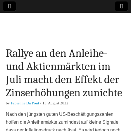
Online-Magazin zu
den Themen
Rallye an den Anleihe-
Finanzen,
und Aktienmärkten im
Marketing-, Vertrieb-
Juli macht den Effekt der
& Investment-Tipps
Zinserhöhungen zunichte
by
Fabienne Du Pont
•
15. August 2022
Nach den jüngsten guten US-Beschäftigungszahlen
hoffen die Anleihemärkte zumindest auf kleine Signale,
dass der Inflationsdruck nachlässt. Es wird jedoch noch