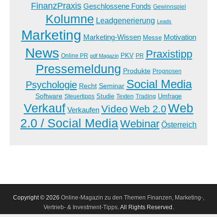
FinanzPraxis
Geschlossene Fonds
Gewinnspiel
Kolumne
Leadgenerierung
Leads
Marketing
Marketing-Wissen
Motivation
Messe
News
Praxistipp
PKV
Online PR
PR
pdf Magazin
Pressemeldung
Produkte
Prognosen
Social Media
Psychologie
Recht
Seminar
Software
Studie
Steuertipps
Trading
Umfrage
Texten
Verkauf
Web
Video
Web 2.0
Verkaufen
2.0 / Social Media
Webinar
Österreich
Copyright © 2026
Online-Magazin zu den Themen Finanzen, Marketing-,
Vertrieb- & Investment-Tipps
. All Rights Reserved.