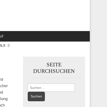
 Marketing-,
uf
OLS
SEITE
DURCHSUCHEN
st
ächer
Suchen
nach:
nd
klung
och