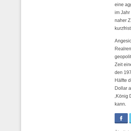
eine ag
im Jahr
naher Z
kurzfri
Angesic
Realren
geopoli
Zeit ein
den 197
Hälfte d
Dollar 
‚König 
kann.
Fa