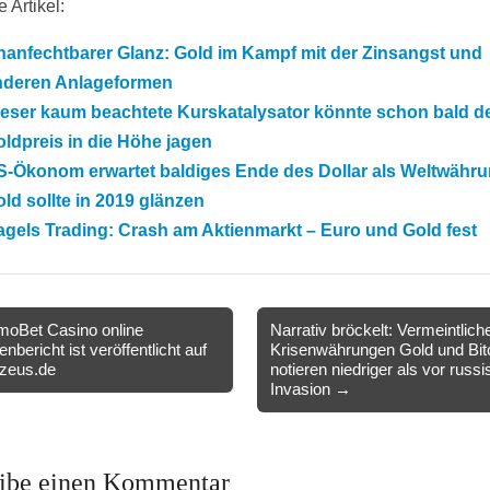
 Artikel:
nanfechtbarer Glanz: Gold im Kampf mit der Zinsangst und
nderen Anlageformen
ieser kaum beachtete Kurskatalysator könnte schon bald d
ldpreis in die Höhe jagen
S-Ökonom erwartet baldiges Ende des Dollar als Weltwähr
ld sollte in 2019 glänzen
gels Trading: Crash am Aktienmarkt – Euro und Gold fest
oBet Casino online
Narrativ bröckelt: Vermeintlich
nbericht ist veröffentlicht auf
Krisenwährungen Gold und Bit
ion
zeus.de
notieren niedriger als vor russ
Invasion →
ibe einen Kommentar