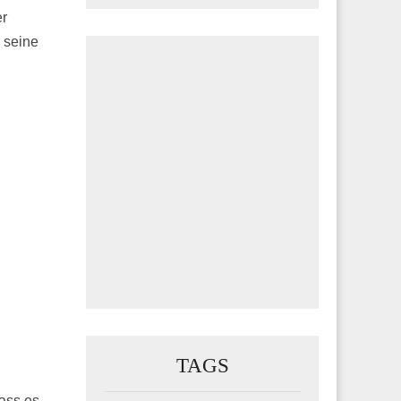
er
 seine
TAGS
dass es