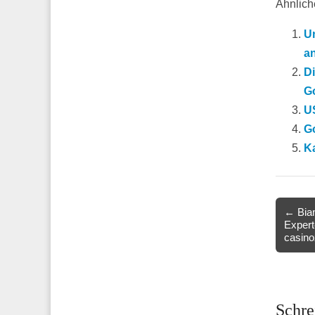
Ähnliche
U
a
D
Go
U
Go
Ka
Post
← Biam
Experte
navigat
casino
Schre