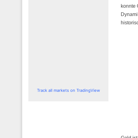
konnte 
Dynamik
historis
Track all markets on TradingView
Gold ist