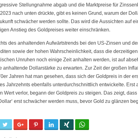
gressive Stellungnahme abgab und die Marktpreise für Zinsse
 2023 nach unten drückte, gibt es keinen Grund, warum der Doll
ukunft schwächer werden sollte. Das wird die Aussichten auf e
stigen Anstieg des Goldpreises weiter einschränken.
hts des anhaltenden Aufwärtstrends bei den US-Zinsen und de
diten sowie der hohen Wahrscheinlichkeit, dass die derzeitigen
tischen Unruhen noch einige Zeit anhalten werden, ist auf abs
e anhaltende Dollarstärke zu erwarten. Zur Zeit der großen Inflat
0er Jahren hat man gesehen, dass sich der Goldpreis in der er
es Jahrzehnts ebenfalls unterdurchschnittlich entwickelte. Erst 
an Wert verlor, begann der Goldpreis zu steigen. Das zeigt, dass
Dollar‘ erst schwächer werden muss, bevor Gold zu glänzen be
cebook
Twitter
Google+
Pinterest
LinkedIn
Xing
WhatsApp