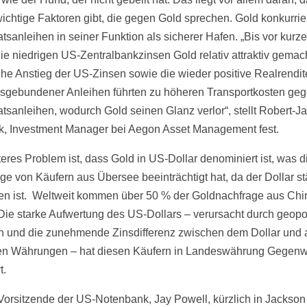
wichtige Faktoren gibt, die gegen Gold sprechen. Gold konkurrier
tsanleihen in seiner Funktion als sicherer Hafen. „Bis vor kurz
die niedrigen US-Zentralbankzinsen Gold relativ attraktiv gemac
che Anstieg der US-Zinsen sowie die wieder positive Realrendit
onsgebundener Anleihen führten zu höheren Transportkosten ge
tsanleihen, wodurch Gold seinen Glanz verlor“, stellt Robert-J
k, Investment Manager bei Aegon Asset Management fest.
teres Problem ist, dass Gold in US-Dollar denominiert ist, was d
ge von Käufern aus Übersee beeinträchtigt hat, da der Dollar st
n ist. Weltweit kommen über 50 % der Goldnachfrage aus Chi
 Die starke Aufwertung des US-Dollars – verursacht durch geopo
 und die zunehmende Zinsdifferenz zwischen dem Dollar und
en Währungen – hat diesen Käufern in Landeswährung Gegen
t.
Vorsitzende der US-Notenbank, Jay Powell, kürzlich in Jackson