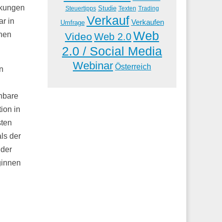
nkungen
Studie
Steuertipps
Trading
Texten
Verkauf
ar in
Verkaufen
Umfrage
Web
inen
Video
Web 2.0
2.0 / Social Media
Webinar
Österreich
n
ehbare
ion in
sten
als der
 der
ginnen