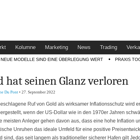
u den Themen Finanzen,
tment-Tipps
rkt
Kolumne
Marketing
News
Trading
Verka
NEUE MODELLE SIND EINE ÜBERLEGUNG WERT
PRAXIS TO
d hat seinen Glanz verloren
ne Du Pont
•
27. September 2022
eschlagene Ruf von Gold als wirksamer Inflationsschutz wird er
ergestellt, wenn der US-Dollar wie in den 1970er Jahren schw
ie meisten Anleger gehen davon aus, dass eine hohe Inflation u
tische Unruhen das ideale Umfeld für eine positive Preisentwic
 sind, das seit langem als traditioneller sicherer Hafen gilt Jed