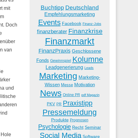
Buchtipp
Deutschland
t mit
Empfehlungsmarketing
em
Events
Facebook
Finanz-Jobs
ht. Doch
Finanzkrise
finanzberater
e
Finanzmarkt
genüber
an van
FinanzPraxis
Geschlossene
Kolumne
Fonds
Gewinnspiel
Leadgenerierung
Leads
ie
Marketing
Marketing-
ärker
Wissen
Motivation
Messe
na und
News
Online PR
pdf Magazin
litische
Praxistipp
PKV
 anderen
PR
Pressemeldung
wind
Produkte
Prognosen
Psychologie
Recht
Seminar
Social Media
 Hole
Software