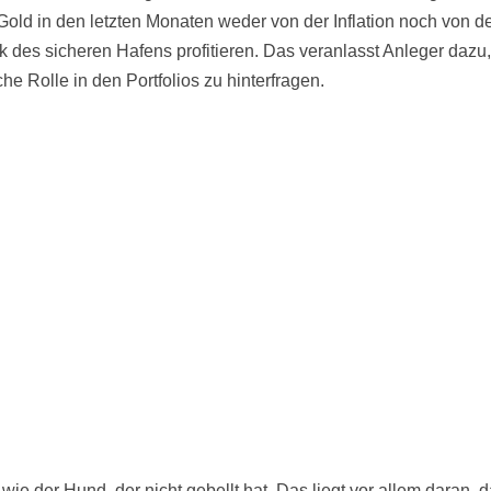
Gold in den letzten Monaten weder von der Inflation noch von d
 des sicheren Hafens profitieren. Das veranlasst Anleger dazu,
che Rolle in den Portfolios zu hinterfragen.
 wie der Hund, der nicht gebellt hat. Das liegt vor allem daran, 