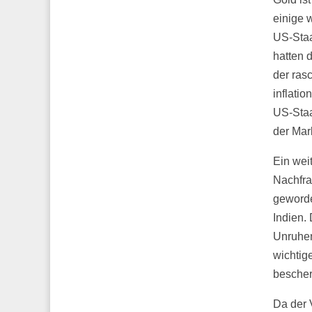
einige 
US-Staa
hatten 
der ras
inflati
US-Staa
der Mar
Ein wei
Nachfra
geworde
Indien.
Unruhen
wichtig
bescher
Da der 