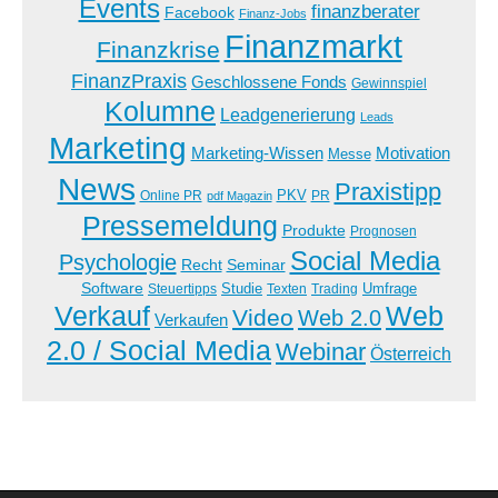
Events
finanzberater
Facebook
Finanz-Jobs
Finanzmarkt
Finanzkrise
FinanzPraxis
Geschlossene Fonds
Gewinnspiel
Kolumne
Leadgenerierung
Leads
Marketing
Marketing-Wissen
Motivation
Messe
News
Praxistipp
PKV
Online PR
PR
pdf Magazin
Pressemeldung
Produkte
Prognosen
Social Media
Psychologie
Recht
Seminar
Software
Studie
Steuertipps
Trading
Umfrage
Texten
Verkauf
Web
Video
Web 2.0
Verkaufen
2.0 / Social Media
Webinar
Österreich