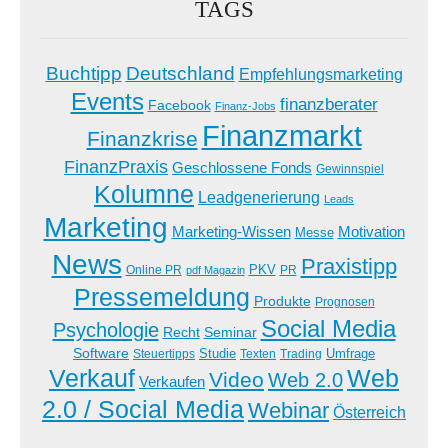
TAGS
Buchtipp
Deutschland
Empfehlungsmarketing
Events
finanzberater
Facebook
Finanz-Jobs
Finanzmarkt
Finanzkrise
FinanzPraxis
Geschlossene Fonds
Gewinnspiel
Kolumne
Leadgenerierung
Leads
Marketing
Marketing-Wissen
Motivation
Messe
News
Praxistipp
PKV
Online PR
PR
pdf Magazin
Pressemeldung
Produkte
Prognosen
Social Media
Psychologie
Recht
Seminar
Software
Studie
Steuertipps
Trading
Umfrage
Texten
Verkauf
Web
Video
Web 2.0
Verkaufen
2.0 / Social Media
Webinar
Österreich