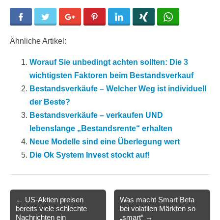
Facebook
Twitter
Google+
Pinterest
LinkedIn
Xing
WhatsApp
Ähnliche Artikel:
Worauf Sie unbedingt achten sollten: Die 3
wichtigsten Faktoren beim Bestandsverkauf
Bestandsverkäufe – Welcher Weg ist individuell
der Beste?
Bestandsverkäufe – verkaufen UND
lebenslange „Bestandsrente“ erhalten
Neue Modelle sind eine Überlegung wert
Die Ok System Invest stockt auf!
Post
← US-Aktien preisen
Was macht Smart Beta
bereits viele schlechte
bei volatilen Märkten so
navigation
Nachrichten ein
„smart“ →