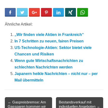
Facebook
Twitter
Google+
Pinterest
LinkedIn
Xing
WhatsApp
Ähnliche Artikel:
„Wir finden viele Aktien in Frankreich“
In 7 Schritten zu neuen, fairen Preisen
US-Technologie-Aktien: Sektor bietet viele
Chancen und Risiken
Wenn gute Wirtschaftsnachrichten zu
schlechten Nachrichten werden
Japanern heikle Nachrichten – nicht nur – per
Mail übermitteln
Post
← Gaspreisbremse: Am
Bestandsverkauf mit
Gassparen kommen wir
individuellen Angeboten →