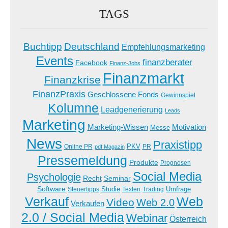
TAGS
Buchtipp
Deutschland
Empfehlungsmarketing
Events
finanzberater
Facebook
Finanz-Jobs
Finanzmarkt
Finanzkrise
FinanzPraxis
Geschlossene Fonds
Gewinnspiel
Kolumne
Leadgenerierung
Leads
Marketing
Marketing-Wissen
Motivation
Messe
News
Praxistipp
PKV
Online PR
PR
pdf Magazin
Pressemeldung
Produkte
Prognosen
Social Media
Psychologie
Recht
Seminar
Software
Studie
Steuertipps
Trading
Umfrage
Texten
Verkauf
Web
Video
Web 2.0
Verkaufen
2.0 / Social Media
Webinar
Österreich