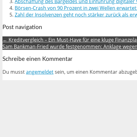
Abschaffung des Bargeldes und Einführung digitale
Börsen-Crash von 90 Prozent in zwei Wellen erwartet
Zahl der Insolvenzen geht noch stärker zurück als e
Post navigation
← Kreditvergleich – Ein Must-Have für eine kluge Finanzpl
Sam Bankman-Fried wurde festgenommen: Anklage wegen
Schreibe einen Kommentar
Du musst
angemeldet
sein, um einen Kommentar abzuge