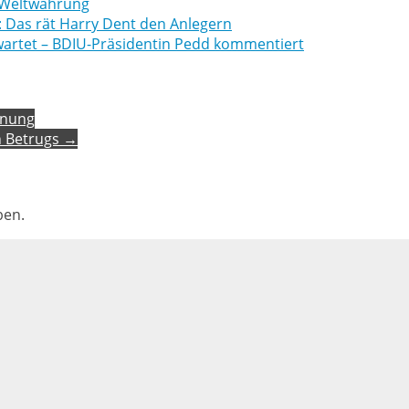
r Weltwährung
: Das rät Harry Dent den Anlegern
rwartet – BDIU-Präsidentin Pedd kommentiert
anung
 Betrugs →
ben.