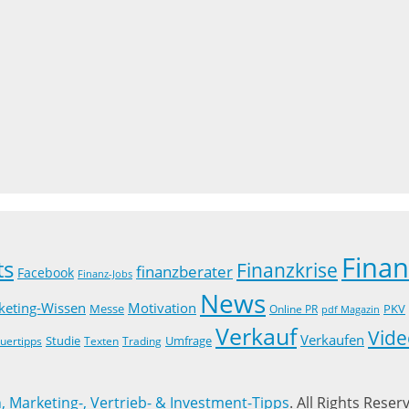
Fina
ts
Finanzkrise
finanzberater
Facebook
Finanz-Jobs
News
keting-Wissen
Motivation
Messe
PKV
Online PR
pdf Magazin
Verkauf
Vide
Verkaufen
Studie
uertipps
Trading
Umfrage
Texten
 Marketing-, Vertrieb- & Investment-Tipps
. All Rights Reser