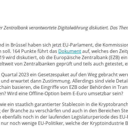
er Zentralbank verantwortete Digitalwährung diskutiert. Das The
 in Brüssel haben sich jetzt EU-Parlament, die Kommission 
soll. 164 Punkte führt das
Dokument
auf, welches den Zeit
 wird diskutiert, ob die Europäische Zentralbank (EZB) ein
tweit von Zentralbanken geprüft und teils auch getestet, e
 Quartal 2023 ein Gesetzespaket auf den Weg gebracht werd
n und erwartet dann Zustimmung. Allerdings sind viele Detai
ckchain basieren, die Eingriffe von EZB oder Behörden in Tra
? Wird eine Offline-Option beim E-Euro umsetzbar sein?
ie ein staatlich garantierter Stablecoin in die Kryptobranc
ng der Branche zu verschärfen und auch in den Bereichen S
ebenfalls noch in der laufenden Legislaturperiode des E
nur noch wenige EU-Politiker, welche der Kryptoindustrie B