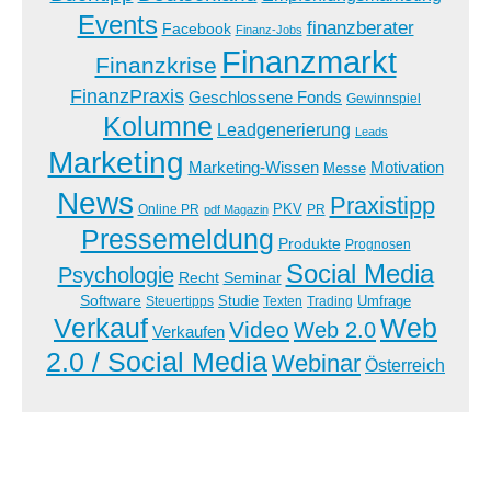
Events
finanzberater
Facebook
Finanz-Jobs
Finanzmarkt
Finanzkrise
FinanzPraxis
Geschlossene Fonds
Gewinnspiel
Kolumne
Leadgenerierung
Leads
Marketing
Marketing-Wissen
Motivation
Messe
News
Praxistipp
PKV
Online PR
PR
pdf Magazin
Pressemeldung
Produkte
Prognosen
Social Media
Psychologie
Recht
Seminar
Software
Studie
Steuertipps
Trading
Umfrage
Texten
Verkauf
Web
Video
Web 2.0
Verkaufen
2.0 / Social Media
Webinar
Österreich