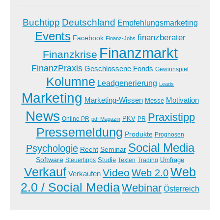
Buchtipp
Deutschland
Empfehlungsmarketing
Events
finanzberater
Facebook
Finanz-Jobs
Finanzmarkt
Finanzkrise
FinanzPraxis
Geschlossene Fonds
Gewinnspiel
Kolumne
Leadgenerierung
Leads
Marketing
Marketing-Wissen
Motivation
Messe
News
Praxistipp
PKV
Online PR
PR
pdf Magazin
Pressemeldung
Produkte
Prognosen
Social Media
Psychologie
Recht
Seminar
Software
Studie
Steuertipps
Trading
Umfrage
Texten
Verkauf
Web
Video
Web 2.0
Verkaufen
2.0 / Social Media
Webinar
Österreich