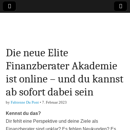
Online-Magazin zu
den Themen
Die neue Elite
Finanzen,
Finanzberater Akademie
Marketing-, Vertrieb-
ist online – und du kannst
& Investment-Tipps
ab sofort dabei sein
by
Fabienne Du Pont
•
7. Februar 2023
Kennst du das?
Dir fehlt eine Perspektive und deine Ziele als
Finanzberater sind unklar? Es fehlen Neukunden? Es