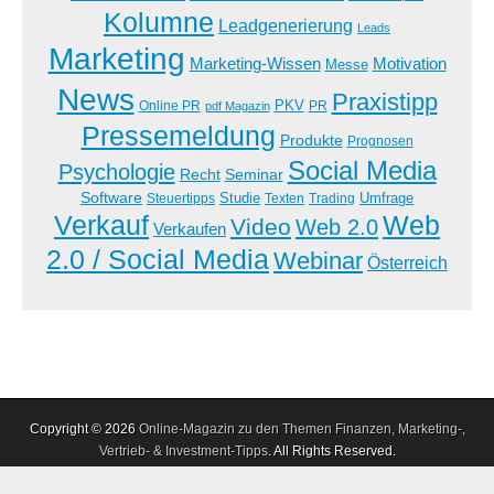
Kolumne
Leadgenerierung
Leads
Marketing
Marketing-Wissen
Motivation
Messe
News
Praxistipp
PKV
Online PR
PR
pdf Magazin
Pressemeldung
Produkte
Prognosen
Social Media
Psychologie
Recht
Seminar
Software
Studie
Steuertipps
Trading
Umfrage
Texten
Verkauf
Web
Video
Web 2.0
Verkaufen
2.0 / Social Media
Webinar
Österreich
Copyright © 2026
Online-Magazin zu den Themen Finanzen, Marketing-,
Vertrieb- & Investment-Tipps
. All Rights Reserved.
The Magazine Premium Theme by
bavotasan.com
.