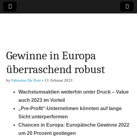
Online-Magazin zu
den Themen
Gewinne in Europa
Finanzen,
überraschend robust
Marketing-, Vertrieb-
by
Fabienne Du Pont
•
13. Februar 2023
& Investment-Tipps
Wachstumsaktien weiterhin unter Druck – Value
auch 2023 im Vorteil
„Pre-Profit“-Unternehmen könnten auf lange
Sicht unterperformen
Chancen in Europa: Europäische Gewinne 2022
um 20 Prozent gestiegen