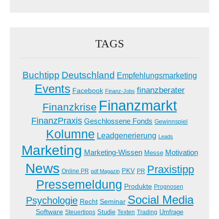
TAGS
Buchtipp
Deutschland
Empfehlungsmarketing
Events
finanzberater
Facebook
Finanz-Jobs
Finanzmarkt
Finanzkrise
FinanzPraxis
Geschlossene Fonds
Gewinnspiel
Kolumne
Leadgenerierung
Leads
Marketing
Marketing-Wissen
Motivation
Messe
News
Praxistipp
PKV
Online PR
PR
pdf Magazin
Pressemeldung
Produkte
Prognosen
Social Media
Psychologie
Recht
Seminar
Software
Studie
Steuertipps
Trading
Umfrage
Texten