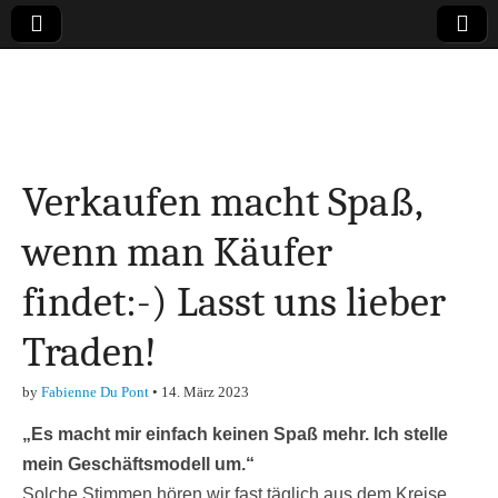
Online-Magazin zu
den Themen
Verkaufen macht Spaß,
Finanzen,
wenn man Käufer
Marketing-, Vertrieb-
findet:-) Lasst uns lieber
& Investment-Tipps
Traden!
by
Fabienne Du Pont
•
14. März 2023
„Es macht mir einfach keinen Spaß mehr. Ich stelle
mein Geschäftsmodell um.“
Solche Stimmen hören wir fast täglich aus dem Kreise