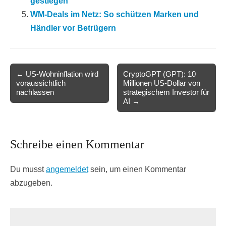
gestiegen
WM-Deals im Netz: So schützen Marken und
Händler vor Betrügern
Post
← US-Wohninflation wird
CryptoGPT (GPT): 10
voraussichtlich
Millionen US-Dollar von
navigation
nachlassen
strategischem Investor für
AI →
Schreibe einen Kommentar
Du musst
angemeldet
sein, um einen Kommentar
abzugeben.