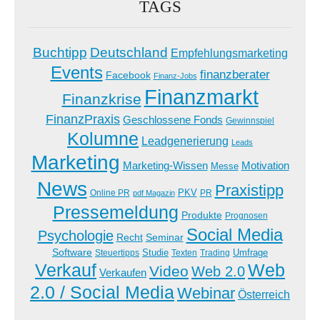
TAGS
Buchtipp
Deutschland
Empfehlungsmarketing
Events
finanzberater
Facebook
Finanz-Jobs
Finanzmarkt
Finanzkrise
FinanzPraxis
Geschlossene Fonds
Gewinnspiel
Kolumne
Leadgenerierung
Leads
Marketing
Marketing-Wissen
Motivation
Messe
News
Praxistipp
PKV
Online PR
PR
pdf Magazin
Pressemeldung
Produkte
Prognosen
Social Media
Psychologie
Recht
Seminar
Software
Studie
Steuertipps
Trading
Umfrage
Texten
Verkauf
Web
Video
Web 2.0
Verkaufen
2.0 / Social Media
Webinar
Österreich