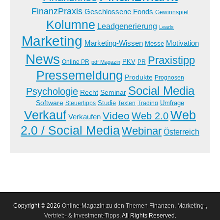
FinanzPraxis
Geschlossene Fonds
Gewinnspiel
Kolumne
Leadgenerierung
Leads
Marketing
Marketing-Wissen
Motivation
Messe
News
Praxistipp
PKV
Online PR
PR
pdf Magazin
Pressemeldung
Produkte
Prognosen
Social Media
Psychologie
Recht
Seminar
Software
Studie
Steuertipps
Trading
Umfrage
Texten
Verkauf
Web
Video
Web 2.0
Verkaufen
2.0 / Social Media
Webinar
Österreich
Copyright © 2026
Online-Magazin zu den Themen Finanzen, Marketing-,
Vertrieb- & Investment-Tipps
. All Rights Reserved.