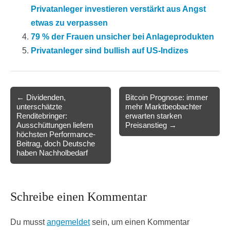
Privatanleger investieren verstärkt aus Angst
etwas zu verpassen
79 % der Frauen unsicher bei Anlageprodukten
Privatanleger sind bullish auf US-Indizes
Post
← Dividenden,
Bitcoin Prognose: immer
unterschätzte
mehr Marktbeobachter
navigation
Renditebringer:
erwarten starken
Ausschüttungen liefern
Preisanstieg →
höchsten Performance-
Beitrag, doch Deutsche
haben Nachholbedarf
Schreibe einen Kommentar
Du musst
angemeldet
sein, um einen Kommentar