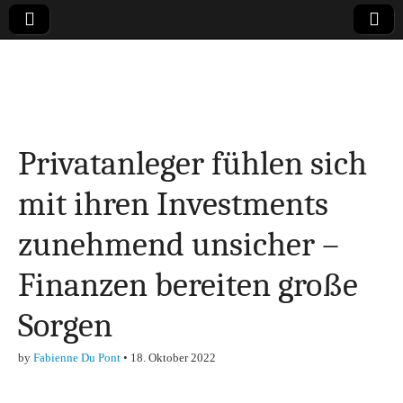
Online-Magazin zu
den Themen
Privatanleger fühlen sich
Finanzen,
mit ihren Investments
Marketing-, Vertrieb-
zunehmend unsicher –
& Investment-Tipps
Finanzen bereiten große
Sorgen
by
Fabienne Du Pont
•
18. Oktober 2022