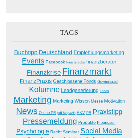
TAGS
Buchtipp
Deutschland
Empfehlungsmarketing
Events
finanzberater
Facebook
Finanz-Jobs
Finanzmarkt
Finanzkrise
FinanzPraxis
Geschlossene Fonds
Gewinnspiel
Kolumne
Leadgenerierung
Leads
Marketing
Marketing-Wissen
Motivation
Messe
News
Praxistipp
PKV
Online PR
PR
pdf Magazin
Pressemeldung
Produkte
Prognosen
Social Media
Psychologie
Recht
Seminar