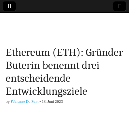
Online-Magazin zu
den Themen
Ethereum (ETH): Gründer
Finanzen,
Buterin benennt drei
Marketing-, Vertrieb-
entscheidende
& Investment-Tipps
Entwicklungsziele
by
Fabienne Du Pont
•
13. Juni 2023