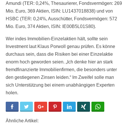
Amundi (TER: 0,24%, Thesaurierer, Fondsvermögen: 269
Mio. Euro, 369 Aktien, ISIN: LU1437018838) und von
HSBC (TER: 0,24%, Ausschütter, Fondsvermögen: 572
Mio. Euro, 374 Aktien, ISIN: IE00B5L01S80).
Wer indes Immobilien-Einzelaktien hält, sollte sein
Investment laut Klaus Porwoll genau prüfen. Es könne
durchaus sein, dass die Risiken bei einer Einzelaktie
enorm hoch geworden seien. „Ich denke hier an stark
fremdfinanzierte Immobilienfirmen, die besonders unter
den gestiegenen Zinsen leiden.“ Im Zweifel solle man
sich Unterstützung bei einem unabhängigen Experten
holen.
Facebook
Twitter
Google+
Pinterest
LinkedIn
Xing
WhatsApp
Ähnliche Artikel: