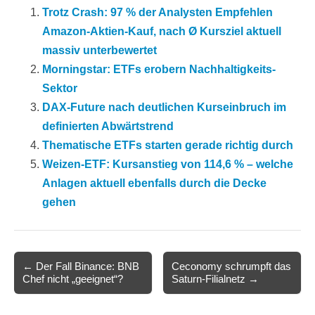
Trotz Crash: 97 % der Analysten Empfehlen
Amazon-Aktien-Kauf, nach Ø Kursziel aktuell
massiv unterbewertet
Morningstar: ETFs erobern Nachhaltigkeits-
Sektor
DAX-Future nach deutlichen Kurseinbruch im
definierten Abwärtstrend
Thematische ETFs starten gerade richtig durch
Weizen-ETF: Kursanstieg von 114,6 % – welche
Anlagen aktuell ebenfalls durch die Decke
gehen
Post
← Der Fall Binance: BNB
Ceconomy schrumpft das
Chef nicht „geeignet“?
Saturn-Filialnetz →
navigation