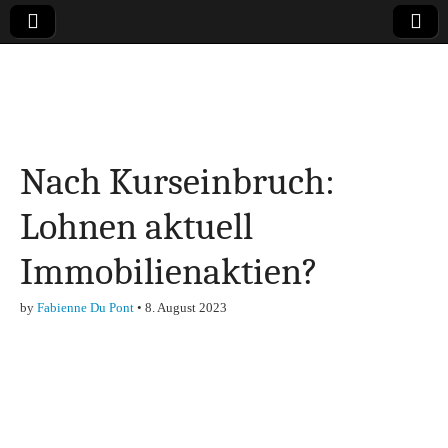
Online-Magazin zu
den Themen
Nach Kurseinbruch:
Finanzen,
Lohnen aktuell
Marketing-, Vertrieb-
Immobilienaktien?
& Investment-Tipps
by
Fabienne Du Pont
•
8. August 2023