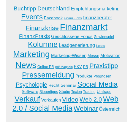
Buchtipp
Deutschland
Empfehlungsmarketing
Events
finanzberater
Facebook
Finanz-Jobs
Finanzmarkt
Finanzkrise
FinanzPraxis
Geschlossene Fonds
Gewinnspiel
Kolumne
Leadgenerierung
Leads
Marketing
Marketing-Wissen
Motivation
Messe
News
Praxistipp
PKV
Online PR
PR
pdf Magazin
Pressemeldung
Produkte
Prognosen
Social Media
Psychologie
Recht
Seminar
Software
Studie
Steuertipps
Trading
Umfrage
Texten
Verkauf
Web
Video
Web 2.0
Verkaufen
2.0 / Social Media
Webinar
Österreich