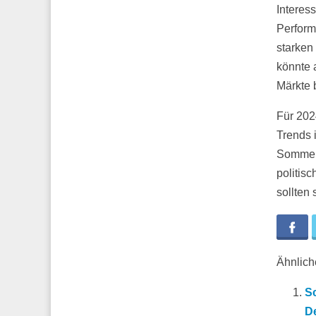
Interes
Perform
starken
könnte 
Märkte 
Für 202
Trends 
Sommer 
politis
sollten 
Fa
Ähnliche
S
De