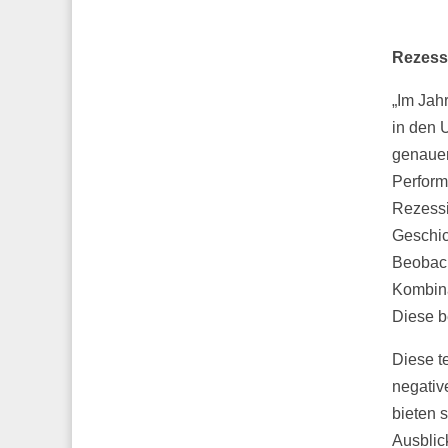
Rezess
„Im Jah
in den 
genauer
Perform
Rezessi
Geschic
Beobach
Kombina
Diese b
Diese t
negativ
bieten 
Ausblic