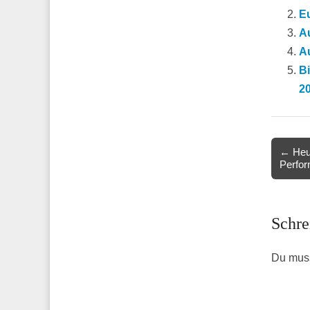
E
Au
Au
Bi
2
Post
← Heut
Perfor
navigat
Schre
Du mus