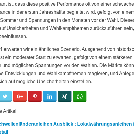
sant ist, dass diese positive Performance oft von einer schwach
ance in der ersten Jahreshälfte begleitet wird, gefolgt von eine
 Sommer und Spannungen in den Monaten vor der Wahl. Diese
auf Unsicherheiten und Wahlkampfthemen zurückzuführen sein, 
beeinflussen.
4 erwarten wir ein ähnliches Szenario. Ausgehend von historis
ist ein moderater Start zu erwarten, gefolgt von einem stärkeren
und möglichen Spannungen vor den Wahlen. Die Märkte könn
che Entwicklungen und Wahlkampfthemen reagieren, und Anlege
sich auf mögliche Unsicherheiten einstellen.
cebook
Twitter
Google+
Pinterest
LinkedIn
Xing
WhatsApp
 Artikel:
chwellenländeranleihen Ausblick : Lokalwährungsanleihen 
tail