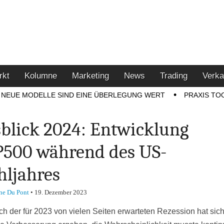
u den Themen Finanzen,
tment-Tipps
rkt
Kolumne
Marketing
News
Trading
Verka
NEUE MODELLE SIND EINE ÜBERLEGUNG WERT
PRAXIS TO
blick 2024: Entwicklung
500 während des US-
ljahres
ne Du Pont
•
19. Dezember 2023
ch der für 2023 von vielen Seiten erwarteten Rezession hat sich