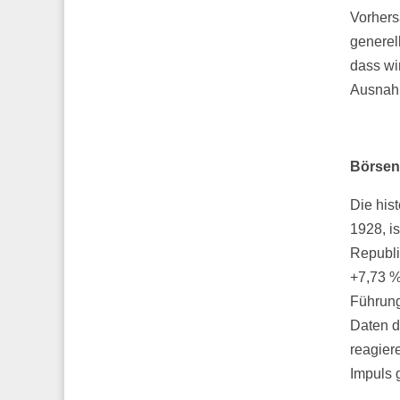
Vorhersa
generell
dass wi
Ausnahm
Börsent
Die his
1928, i
Republi
+7,73 %
Führung
Daten d
reagier
Impuls 