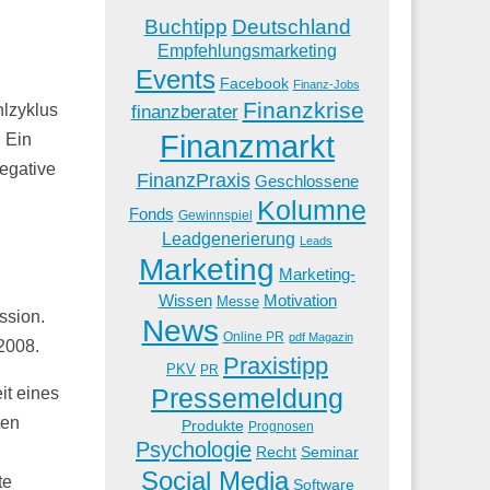
Buchtipp
Deutschland
Empfehlungsmarketing
Events
Facebook
Finanz-Jobs
Finanzkrise
hlzyklus
finanzberater
Finanzmarkt
. Ein
egative
FinanzPraxis
Geschlossene
Kolumne
Fonds
Gewinnspiel
Leadgenerierung
Leads
Marketing
Marketing-
Wissen
Motivation
Messe
ssion.
News
Online PR
pdf Magazin
2008.
Praxistipp
PKV
PR
Pressemeldung
it eines
ten
Produkte
Prognosen
Psychologie
Recht
n
Seminar
Social Media
te
Software