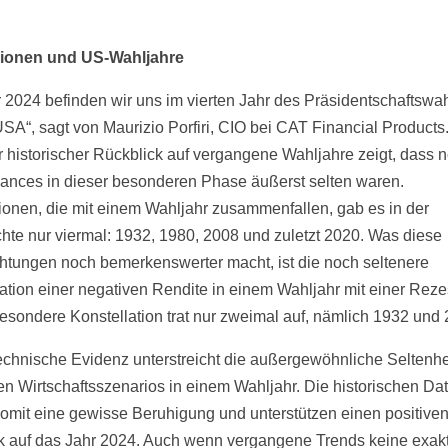
ionen und US-Wahljahre
r 2024 befinden wir uns im vierten Jahr des Präsidentschaftswa
USA“, sagt von Maurizio Porfiri, CIO bei CAT Financial Products
 historischer Rückblick auf vergangene Wahljahre zeigt, dass n
ances in dieser besonderen Phase äußerst selten waren.
onen, die mit einem Wahljahr zusammenfallen, gab es in der
hte nur viermal: 1932, 1980, 2008 und zuletzt 2020. Was diese
tungen noch bemerkenswerter macht, ist die noch seltenere
tion einer negativen Rendite in einem Wahljahr mit einer Reze
esondere Konstellation trat nur zweimal auf, nämlich 1932 und 
echnische Evidenz unterstreicht die außergewöhnliche Seltenhe
en Wirtschaftsszenarios in einem Wahljahr. Die historischen Da
somit eine gewisse Beruhigung und unterstützen einen positive
k auf das Jahr 2024. Auch wenn vergangene Trends keine exak