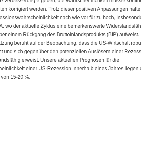
he Verbesserung ergeben, die Wahrscheinlichkeit musste kontinu
ten korrigiert werden. Trotz dieser positiven Anpassungen halte
essionswahrscheinlichkeit nach wie vor für zu hoch, insbesonde
, wo der aktuelle Zyklus eine bemerkenswerte Widerstandsfäh
er einem Rückgang des Bruttoinlandsprodukts (BIP) aufweist.
tzung beruht auf der Beobachtung, dass die US-Wirtschaft robu
nt und sich gegenüber den potenziellen Auslösern einer Rezess
andsfähig erweist. Unsere aktuellen Prognosen für die
einlichkeit einer US-Rezession innerhalb eines Jahres liegen 
 von 15-20 %.