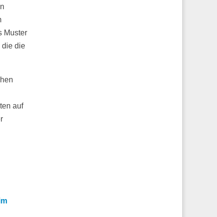
en
m
s Muster
die die
chen
ten auf
r
im