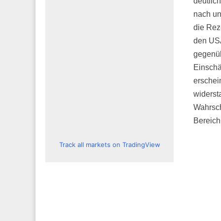
deutlic
nach un
die Rez
den USA
gegenüb
Einschä
erschei
widerst
Wahrsch
Bereich
Track all markets on TradingView