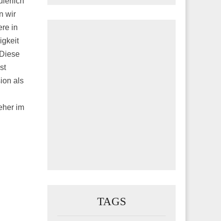
ierlich
n wir
re in
igkeit
 Diese
st
ion als
eher im
TAGS