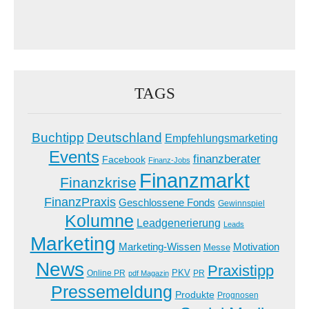
TAGS
Buchtipp
Deutschland
Empfehlungsmarketing
Events
finanzberater
Facebook
Finanz-Jobs
Finanzmarkt
Finanzkrise
FinanzPraxis
Geschlossene Fonds
Gewinnspiel
Kolumne
Leadgenerierung
Leads
Marketing
Marketing-Wissen
Motivation
Messe
News
Praxistipp
PKV
Online PR
PR
pdf Magazin
Pressemeldung
Produkte
Prognosen