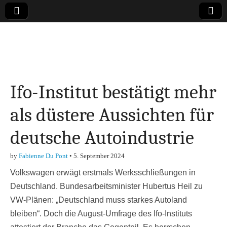
Online-Magazin zu
den Themen
Ifo-Institut bestätigt mehr
Finanzen,
als düstere Aussichten für
Marketing-, Vertrieb-
deutsche Autoindustrie
& Investment-Tipps
by
Fabienne Du Pont
•
5. September 2024
Volkswagen erwägt erstmals Werksschließungen in
Deutschland. Bundesarbeitsminister Hubertus Heil zu
VW-Plänen: „Deutschland muss starkes Autoland
bleiben“. Doch die August-Umfrage des Ifo-Instituts