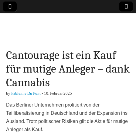
Online-Magazin zu
den Themen
Cantourage ist ein Kauf
Finanzen,
für mutige Anleger – dank
Marketing-, Vertrieb-
Cannabis
& Investment-Tipps
by
Fabienne Du Pont
•
10. Februar 2025
Das Berliner Unternehmen profitiert von der
Teilliberalisierung in Deutschland und der Expansion ins
Ausland. Trotz politischer Risiken gilt die Aktie für mutige
Anleger als Kauf.