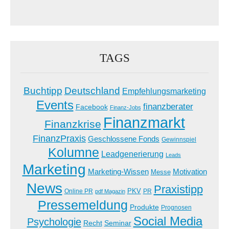
TAGS
Buchtipp
Deutschland
Empfehlungsmarketing
Events
finanzberater
Facebook
Finanz-Jobs
Finanzmarkt
Finanzkrise
FinanzPraxis
Geschlossene Fonds
Gewinnspiel
Kolumne
Leadgenerierung
Leads
Marketing
Marketing-Wissen
Motivation
Messe
News
Praxistipp
PKV
Online PR
PR
pdf Magazin
Pressemeldung
Produkte
Prognosen
Social Media
Psychologie
Recht
Seminar