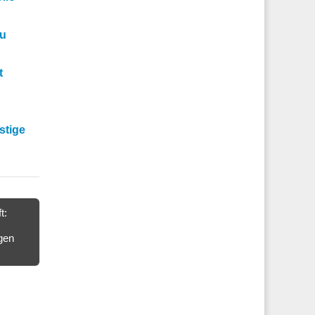
eu
t
stige
t:
gen