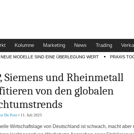
u den Themen Finanzen,
tment-Tipps
rkt
Kolumne
Marketing
News
Trading
Verka
NEUE MODELLE SIND EINE ÜBERLEGUNG WERT
PRAXIS TO
, Siemens und Rheinmetall
fitieren von den globalen
chtumstrends
ne Du Pont
•
11. Juli 2025
uelle Wirtschaftslage von Deutschland ist schwach, macht aber