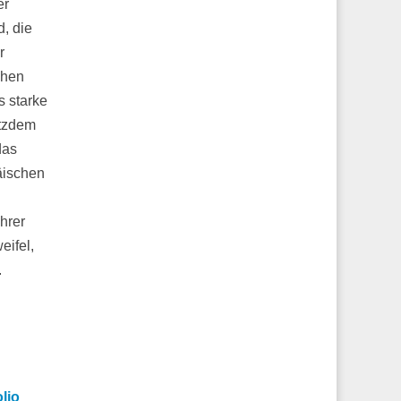
er
, die
r
chen
s starke
otzdem
das
äischen
d
hrer
eifel,
.
lio