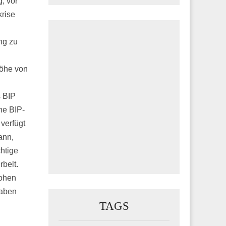
, vor
rise
ng zu
Höhe von
n
 BIP
he BIP-
verfügt
ann,
htige
rbelt.
hohen
gaben
TAGS