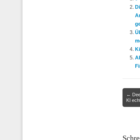
D
An
ge
Üb
m
Kü
Ab
Fi
Post
← Deep
KI ech
navigat
Schre