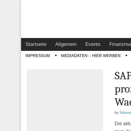
Online-Magazin z
Vertrieb- & Inves
Main
Skip
Startseite
Allgemein
Events
Finanzma
menu
to
Sub
IMPRESSUM
MEDIADATEN – HIER WERBEN
content
menu
SAP
pro
Wa
by
Fabien
Die akt