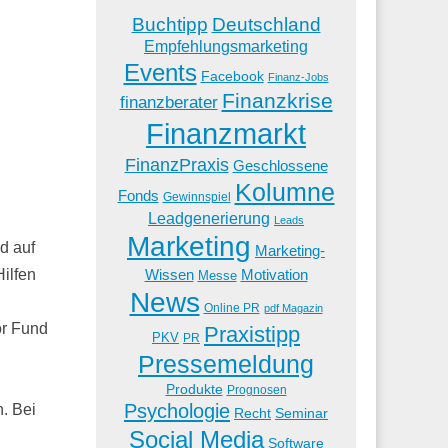
Buchtipp
Deutschland
Empfehlungsmarketing
Events
Facebook
Finanz-Jobs
Finanzkrise
finanzberater
Finanzmarkt
FinanzPraxis
Geschlossene
Kolumne
Fonds
Gewinnspiel
Leadgenerierung
Leads
Marketing
d auf
Marketing-
Wissen
Motivation
ilfen
Messe
News
Online PR
pdf Magazin
or Fund
Praxistipp
PKV
PR
Pressemeldung
Produkte
Prognosen
Psychologie
. Bei
Recht
Seminar
Social Media
Software