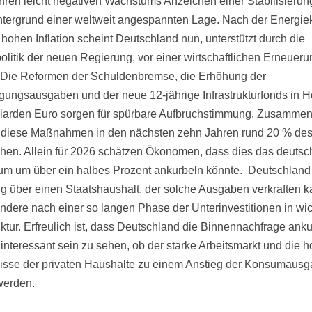
hren leicht negativen Wachstums Anzeichen einer Stabilisierung
tergrund einer weltweit angespannten Lage. Nach der Energiek
 hohen Inflation scheint Deutschland nun, unterstützt durch die
olitik der neuen Regierung, vor einer wirtschaftlichen Erneueru
 Die Reformen der Schuldenbremse, die Erhöhung der
igungsausgaben und der neue 12-jährige Infrastrukturfonds in 
liarden Euro sorgen für spürbare Aufbruchstimmung. Zusamme
diese Maßnahmen in den nächsten zehn Jahren rund 20 % des
en. Allein für 2026 schätzen Ökonomen, dass dies das deutsc
m um über ein halbes Prozent ankurbeln könnte. Deutschland 
ig über einen Staatshaushalt, der solche Ausgaben verkraften k
ndere nach einer so langen Phase der Unterinvestitionen in wic
uktur. Erfreulich ist, dass Deutschland die Binnennachfrage anku
 interessant sein zu sehen, ob der starke Arbeitsmarkt und die 
isse der privaten Haushalte zu einem Anstieg der Konsumaus
werden.