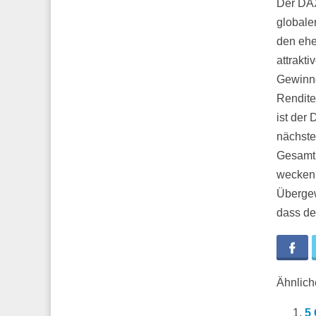
Der DAX
globale
den ehe
attrakt
Gewinne
Rendite
ist der 
nächste
Gesamtm
wecken 
Übergew
dass de
Fa
Ähnliche
5 