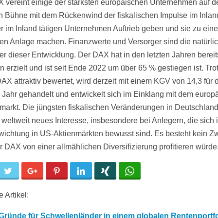
 vereint einige der stärksten europäischen Unternehmen auf d
n Bühne mit dem Rückenwind der fiskalischen Impulse im Inland
r im Inland tätigen Unternehmen Auftrieb geben und sie zu eine
iven Anlage machen. Finanzwerte und Versorger sind die natürli
r dieser Entwicklung. Der DAX hat in den letzten Jahren bereit
n erzielt und ist seit Ende 2022 um über 65 % gestiegen ist. Tr
DAX attraktiv bewertet, wird derzeit mit einem KGV von 14,3 für 
 Jahr gehandelt und entwickelt sich im Einklang mit dem europ
arkt. Die jüngsten fiskalischen Veränderungen in Deutschlan
weltweit neues Interesse, insbesondere bei Anlegern, die sich i
ichtung in US-Aktienmärkten bewusst sind. Es besteht kein Zw
r DAX von einer allmählichen Diversifizierung profitieren würde
cebook
Twitter
Google+
Pinterest
LinkedIn
Xing
WhatsApp
 Artikel:
Gründe für Schwellenländer in einem globalen Rentenportfo