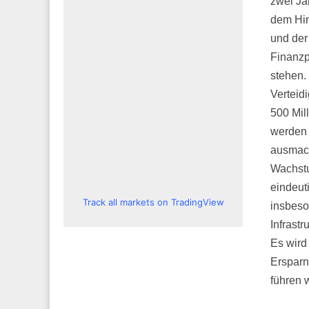
zwei Ja
dem Hin
und der
Finanzp
stehen.
Verteid
500 Mil
werden 
ausmach
Wachstu
eindeut
Track all markets on TradingView
insbeso
Infrastr
Es wird
Ersparn
führen 