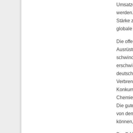
Umsatze
werden.
Stärke 
globale
Die off
Ausrüst
schwind
erschwi
deutsch
Verbren
Konkurr
Chemieu
Die gut
von den
können,