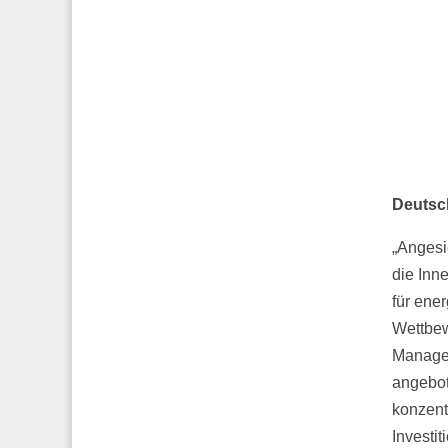
Deutsc
„Angesi
die Inn
für ene
Wettbew
Manager
angebot
konzent
Investi