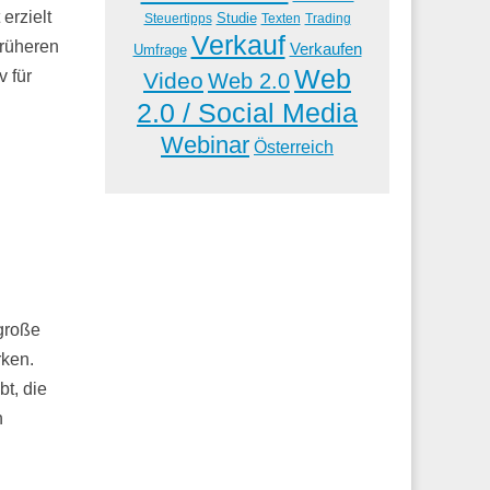
erzielt
Studie
Steuertipps
Trading
Texten
Verkauf
früheren
Verkaufen
Umfrage
Web
v für
Video
Web 2.0
2.0 / Social Media
Webinar
Österreich
 große
ken.
bt, die
n