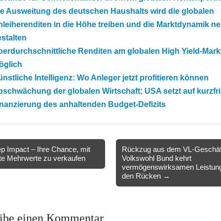
ie Ausweitung des deutschen Haushalts wird die globalen
leiherenditen in die Höhe treiben und die Marktdynamik n
stalten
erdurchschnittliche Renditen am globalen High Yield-Mark
öglich
nstliche Intelligenz: Wo Anleger jetzt profitieren können
schwächung der globalen Wirtschaft; USA setzt auf kurzfri
nanzierung des anhaltenden Budget-Defizits
 Impact – Ihre Chance, mit
Rückzug aus dem VL-Geschäf
te Mehrwerte zu verkaufen
Volkswohl Bund kehrt
ion
vermögenswirksamen Leistun
den Rücken →
ibe einen Kommentar