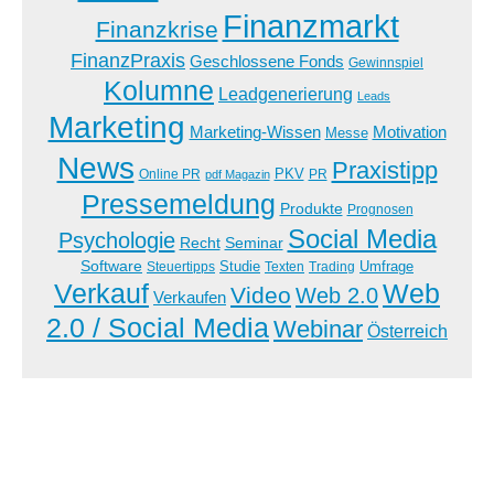
Finanzmarkt
Finanzkrise
FinanzPraxis
Geschlossene Fonds
Gewinnspiel
Kolumne
Leadgenerierung
Leads
Marketing
Marketing-Wissen
Motivation
Messe
News
Praxistipp
PKV
Online PR
PR
pdf Magazin
Pressemeldung
Produkte
Prognosen
Social Media
Psychologie
Recht
Seminar
Software
Studie
Steuertipps
Trading
Umfrage
Texten
Verkauf
Web
Video
Web 2.0
Verkaufen
2.0 / Social Media
Webinar
Österreich