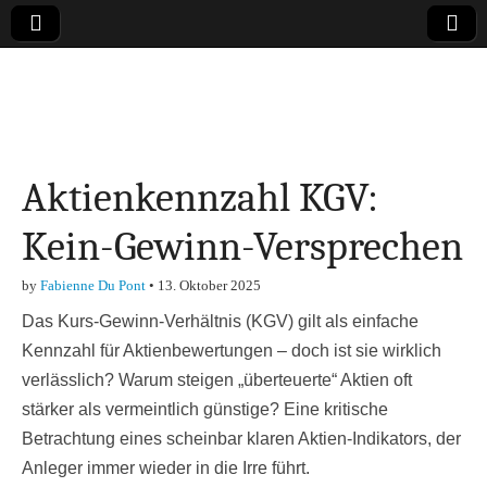
Online-Magazin zu
den Themen
Aktienkennzahl KGV:
Finanzen,
Kein-Gewinn-Versprechen
Marketing-, Vertrieb-
by
Fabienne Du Pont
•
13. Oktober 2025
& Investment-Tipps
Das Kurs-Gewinn-Verhältnis (KGV) gilt als einfache
Kennzahl für Aktienbewertungen – doch ist sie wirklich
verlässlich? Warum steigen „überteuerte“ Aktien oft
stärker als vermeintlich günstige? Eine kritische
Betrachtung eines scheinbar klaren Aktien-Indikators, der
Anleger immer wieder in die Irre führt.