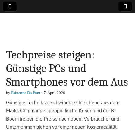
Online-Magazin zu
den Themen
Techpreise steigen:
Finanzen,
Günstige PCs und
Marketing-, Vertrieb-
Smartphones vor dem Aus
& Investment-Tipps
by
Fabienne Du Pont
•
7. April 2026
Günstige Technik verschwindet schleichend aus dem
Markt. Chipmangel, geopolitische Krisen und der KI-
Boom treiben die Preise nach oben. Verbraucher und
Unternehmen stehen vor einer neuen Kostenrealität.