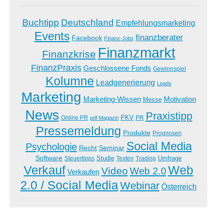
Buchtipp
Deutschland
Empfehlungsmarketing
Events
finanzberater
Facebook
Finanz-Jobs
Finanzmarkt
Finanzkrise
FinanzPraxis
Geschlossene Fonds
Gewinnspiel
Kolumne
Leadgenerierung
Leads
Marketing
Marketing-Wissen
Motivation
Messe
News
Praxistipp
PKV
Online PR
PR
pdf Magazin
Pressemeldung
Produkte
Prognosen
Social Media
Psychologie
Recht
Seminar
Software
Studie
Steuertipps
Trading
Umfrage
Texten
Verkauf
Web
Video
Web 2.0
Verkaufen
2.0 / Social Media
Webinar
Österreich