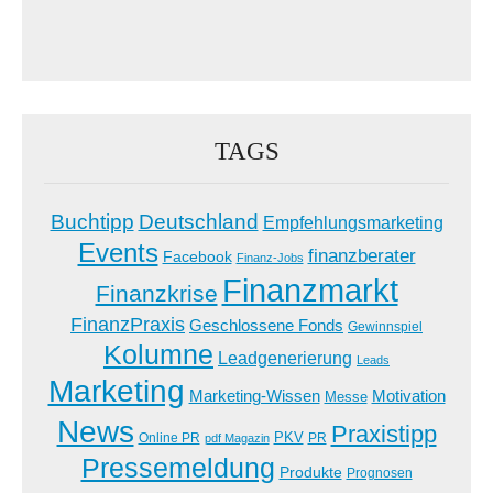
TAGS
Buchtipp
Deutschland
Empfehlungsmarketing
Events
finanzberater
Facebook
Finanz-Jobs
Finanzmarkt
Finanzkrise
FinanzPraxis
Geschlossene Fonds
Gewinnspiel
Kolumne
Leadgenerierung
Leads
Marketing
Marketing-Wissen
Motivation
Messe
News
Praxistipp
PKV
Online PR
PR
pdf Magazin
Pressemeldung
Produkte
Prognosen