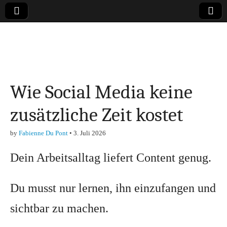
Online-Magazin zu
den Themen
Wie Social Media keine
Finanzen,
zusätzliche Zeit kostet
Marketing-, Vertrieb-
by
Fabienne Du Pont
•
3. Juli 2026
& Investment-Tipps
Dein Arbeitsalltag liefert Content genug.
Du musst nur lernen, ihn einzufangen und
sichtbar zu machen.