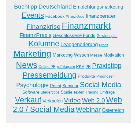
Buchtipp
Deutschland
Empfehlungsmarketing
Events
finanzberater
Facebook
Finanz-Jobs
Finanzmarkt
Finanzkrise
FinanzPraxis
Geschlossene Fonds
Gewinnspiel
Kolumne
Leadgenerierung
Leads
Marketing
Marketing-Wissen
Motivation
Messe
News
Praxistipp
PKV
Online PR
PR
pdf Magazin
Pressemeldung
Produkte
Prognosen
Social Media
Psychologie
Recht
Seminar
Software
Studie
Steuertipps
Trading
Umfrage
Texten
Verkauf
Web
Video
Web 2.0
Verkaufen
2.0 / Social Media
Webinar
Österreich