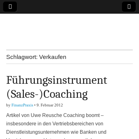
Online-Magazin zu
den Themen
Finanzen,
Schlagwort:
Verkaufen
Marketing-, Vertrieb-
Führungsinstrument
& Investment-Tipps
(Sales-)Coaching
by
FinanzPraxis
•
9. Februar 2012
Artikel von Uwe Reusche Coaching boomt –
insbesondere in den Vertriebsbereichen von
Dienstleistungsunternehmen wie Banken und