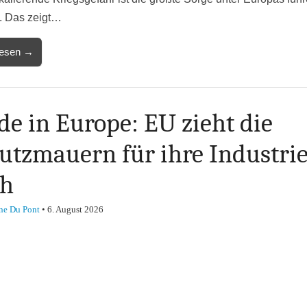
. Das zeigt…
lesen →
e in Europe: EU zieht die
utzmauern für ihre Industri
ch
ne Du Pont
•
6. August 2026