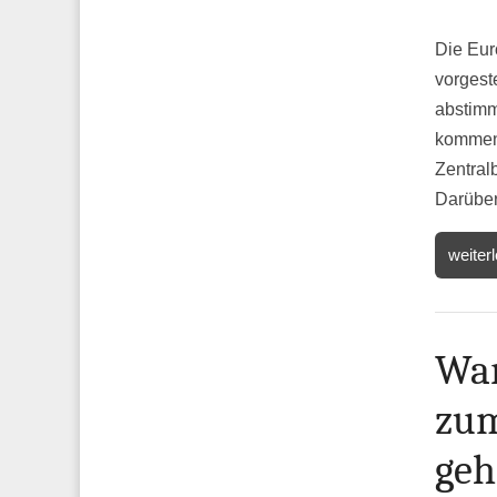
Die Eur
vorgest
abstimm
kommen.
Zentral
Darüber
weiter
War
zum
geh