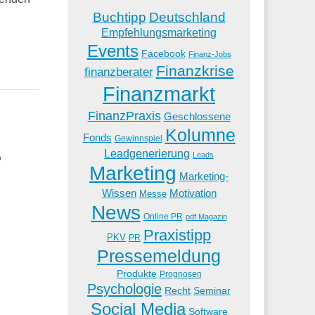
Buchtipp
Deutschland
Empfehlungsmarketing
Events
Facebook
Finanz-Jobs
Finanzkrise
finanzberater
Finanzmarkt
FinanzPraxis
Geschlossene
Kolumne
Fonds
Gewinnspiel
e
Leadgenerierung
Leads
Marketing
Marketing-
Wissen
Motivation
Messe
News
Online PR
pdf Magazin
Praxistipp
PKV
PR
Pressemeldung
Produkte
Prognosen
Psychologie
Recht
Seminar
Social Media
Software