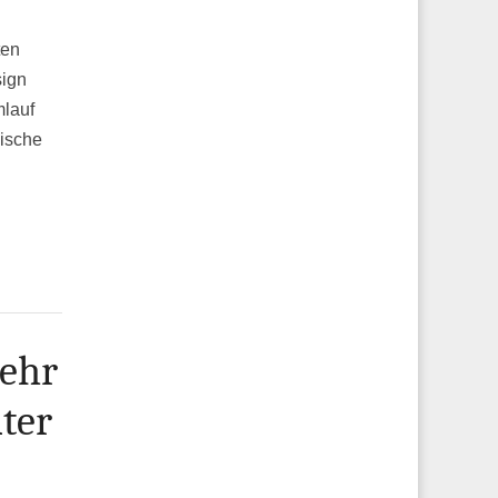
ten
sign
lauf
ische
ehr
ter