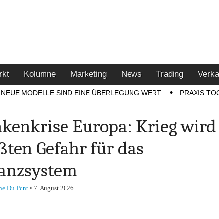
u den Themen Finanzen,
tment-Tipps
rkt
Kolumne
Marketing
News
Trading
Verka
NEUE MODELLE SIND EINE ÜBERLEGUNG WERT
PRAXIS TO
kenkrise Europa: Krieg wird
ßten Gefahr für das
anzsystem
ne Du Pont
•
7. August 2026