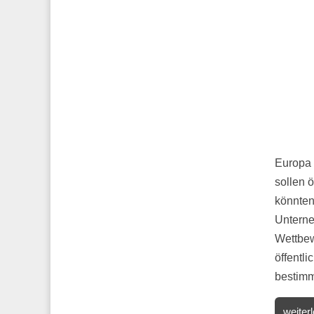
Europa 
sollen ö
könnten
Unterne
Wettbew
öffentl
bestim
weiter