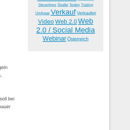
Studie
Steuertipps
Trading
Texten
Verkauf
Verkaufen
Umfrage
Web
Video
Web 2.0
2.0 / Social Media
Webinar
Österreich
geln
,
oll bei
nauer