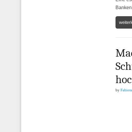
Banken
weiter
Mad
Sch
ho
by
Fabien