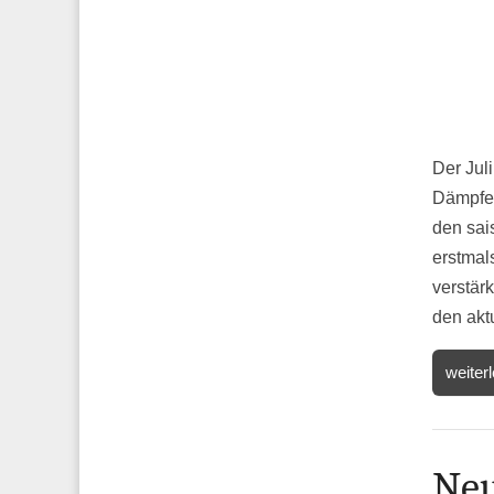
Der Jul
Dämpfer
den sai
erstmal
verstär
den akt
weiter
Neu