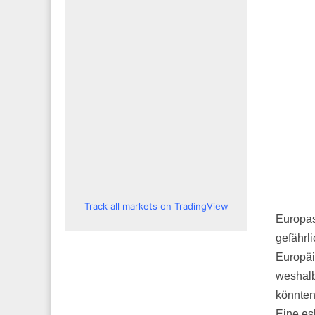
Track all markets on TradingView
Europas
gefährl
Europäi
weshalb
könnten
Eine es