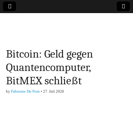
Online-Magazin zu
den Themen
Bitcoin: Geld gegen
Finanzen,
Quantencomputer,
Marketing-, Vertrieb-
BitMEX schließt
& Investment-Tipps
by
Fabienne Du Pont
•
27. Juli 2026