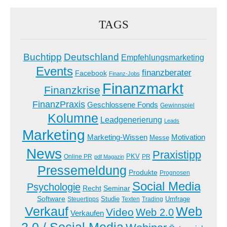
TAGS
Buchtipp
Deutschland
Empfehlungsmarketing
Events
finanzberater
Facebook
Finanz-Jobs
Finanzmarkt
Finanzkrise
FinanzPraxis
Geschlossene Fonds
Gewinnspiel
Kolumne
Leadgenerierung
Leads
Marketing
Marketing-Wissen
Motivation
Messe
News
Praxistipp
PKV
Online PR
PR
pdf Magazin
Pressemeldung
Produkte
Prognosen
Social Media
Psychologie
Recht
Seminar
Software
Studie
Steuertipps
Trading
Umfrage
Texten
Verkauf
Web
Video
Web 2.0
Verkaufen