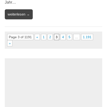
Jahr…
weiterlesen →
Page 3 of 1191
«
1
2
3
4
5
…
1.191
»