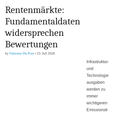
Rentenmärkte:
Fundamentaldaten
widersprechen
Bewertungen
by
Fabienne Du Pont
•
23. Juli 2026
Infrastruktur-
und
Technologie
ausgaben
werden zu
immer
wichtigeren
Emissionstr