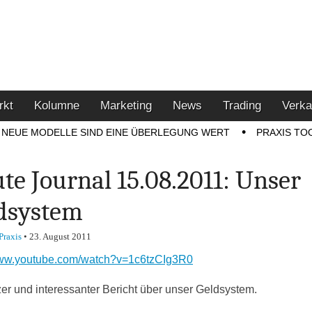
u den Themen Finanzen,
tment-Tipps
rkt
Kolumne
Marketing
News
Trading
Verka
NEUE MODELLE SIND EINE ÜBERLEGUNG WERT
PRAXIS TO
te Journal 15.08.2011: Unser
dsystem
Praxis
•
23. August 2011
www.youtube.com/watch?v=1c6tzCIg3R0
zer und interessanter Bericht über unser Geldsystem.