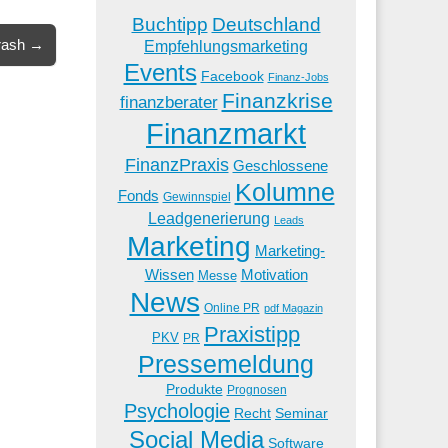
Buchtipp
Deutschland
Crash →
Empfehlungsmarketing
Events
Facebook
Finanz-Jobs
Finanzkrise
finanzberater
Finanzmarkt
FinanzPraxis
Geschlossene
Kolumne
Fonds
Gewinnspiel
Leadgenerierung
Leads
Marketing
Marketing-
Wissen
Motivation
Messe
News
Online PR
pdf Magazin
Praxistipp
PKV
PR
Pressemeldung
Produkte
Prognosen
Psychologie
Recht
Seminar
Social Media
Software