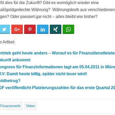
ßt dies für die Zukunft? Gibt es womöglich wieder eine
all/goldgedeckte Währung? Währungskorb aus verschiedenen
en? Oder passiert gar nicht – alles bleibt wie bisher?
cebook
Twitter
Google+
Pinterest
LinkedIn
Xing
WhatsApp
 Artikel:
rtrieb geht heute anders – Worauf es für Finanzdienstleister
ukunft ankommt
ongress für Finanzinformationen tagt am 05.04.2011 in Mü
V: Damit heute billig, später nicht teuer wird!
oldbetrug?
F veröffentlicht Platzierungszahlen für das erste Quartal 2
Finanzmarkt
Video