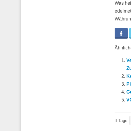
Was hei
edelmet
Währung
Fa
Ähnliche
Ve
Z
K
PK
G
VG
Tags: