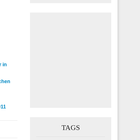
 in
nchen
011
TAGS