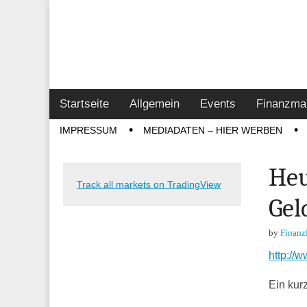
Online-Magazin z
Vertrieb- & Inves
Main
Skip
Startseite
Allgemein
Events
Finanzma
menu
to
Sub
IMPRESSUM
MEDIADATEN – HIER WERBEN
content
menu
Heu
Track all markets on TradingView
Gel
by
Finanz
http://
Ein kur