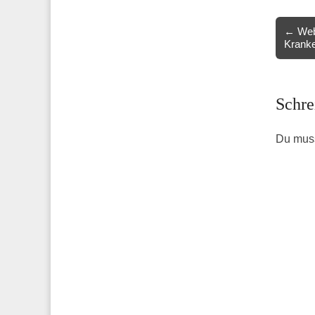
Post
← Web
Krank
navigat
Schre
Du mus