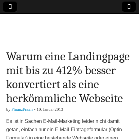
Online-Magazin zu
den Themen
Warum eine Landingpage
Finanzen,
mit bis zu 412% besser
Marketing-, Vertrieb-
konvertiert als eine
& Investment-Tipps
herkömmliche Webseite
by
FinanzPraxis
•
10. Januar 2013
Es ist in Sachen E-Mail-Marketing leider nicht damit
getan, einfach nur ein E-Mail-Eintrageformular (Optin-
Formular) in eine bestehende Webseite oder einen