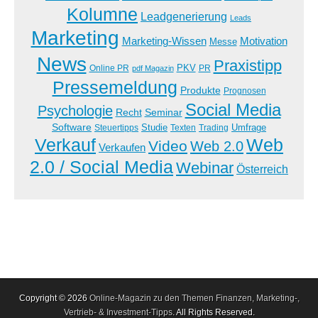
Kolumne
Leadgenerierung
Leads
Marketing
Marketing-Wissen
Motivation
Messe
News
Praxistipp
PKV
Online PR
PR
pdf Magazin
Pressemeldung
Produkte
Prognosen
Social Media
Psychologie
Recht
Seminar
Software
Studie
Steuertipps
Trading
Umfrage
Texten
Verkauf
Web
Video
Web 2.0
Verkaufen
2.0 / Social Media
Webinar
Österreich
Copyright © 2026
Online-Magazin zu den Themen Finanzen, Marketing-,
Vertrieb- & Investment-Tipps
. All Rights Reserved.