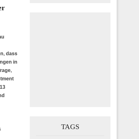
er
au
en, dass
ngen in
rage,
stment
013
nd
TAGS
s