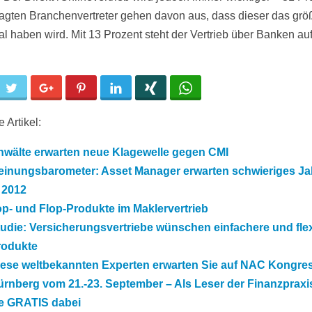
ragten Branchenvertreter gehen davon aus, dass dieser das grö
al haben wird. Mit 13 Prozent steht der Vertrieb über Banken auf
cebook
Twitter
Google+
Pinterest
LinkedIn
Xing
WhatsApp
 Artikel:
nwälte erwarten neue Klagewelle gegen CMI
einungsbarometer: Asset Manager erwarten schwieriges Ja
 2012
p- und Flop-Produkte im Maklervertrieb
udie: Versicherungsvertriebe wünschen einfachere und flex
rodukte
iese weltbekannten Experten erwarten Sie auf NAC Kongres
rnberg vom 21.-23. September – Als Leser der Finanzpraxi
ie GRATIS dabei