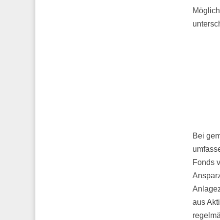
Möglich
untersc
Bei gem
umfasse
Fonds v
Ansparz
Anlagez
aus Akt
regelmä