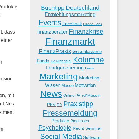
Produkte
Buchtipp
Deutschland
Empfehlungsmarketing
n
Events
Facebook
Finanz-Jobs
Finanzkrise
finanzberater
t, dass
Finanzmarkt
 einer
FinanzPraxis
Geschlossene
Kolumne
Fonds
Gewinnspiel
n
Leadgenerierung
Leads
Marketing
Marketing-
r sind
Wissen
Motivation
Messe
News
n, mit
Online PR
pdf Magazin
Praxistipp
gt Nils
PKV
PR
Pressemeldung
estment
Produkte
Prognosen
Psychologie
Recht
Seminar
en.
Social Media
Software