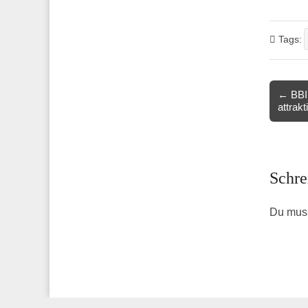
Tags:
Post
← BBI 
attrak
navigat
Schre
Du mus