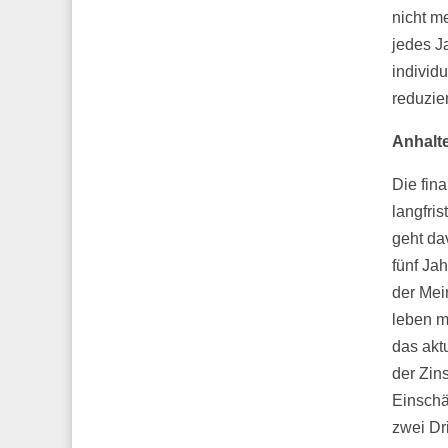
nicht m
jedes J
individ
reduzie
Anhalte
Die fin
langfris
geht da
fünf Jah
der Mei
leben mü
das akt
der Zin
Einschä
zwei Dr