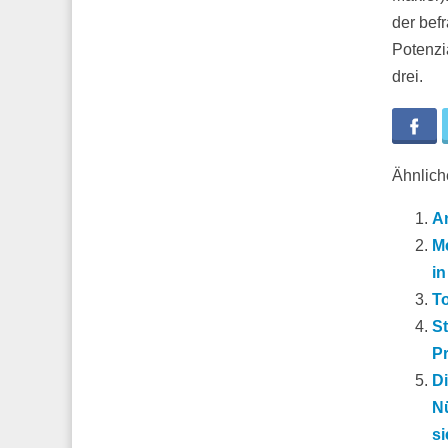
der bef
Potenzi
drei.
Fa
Ähnliche
A
M
in
To
St
P
D
Nü
s