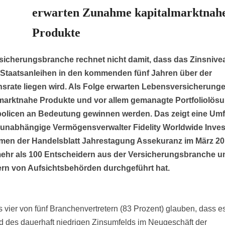
erwarten Zunahme kapitalmarktnah
Produkte
sicherungsbranche rechnet nicht damit, dass das Zinsnive
 Staatsanleihen in den kommenden fünf Jahren über der
onsrate liegen wird. Als Folge erwarten Lebensversicherung
marktnahe Produkte und vor allem gemanagte Portfoliolösu
olicen an Bedeutung gewinnen werden. Das zeigt eine Umf
r unabhängige Vermögensverwalter Fidelity Worldwide Inve
men der Handelsblatt Jahrestagung Assekuranz im März 2
mehr als 100 Entscheidern aus der Versicherungsbranche u
ern von Aufsichtsbehörden durchgeführt hat.
s vier von fünf Branchenvertretern (83 Prozent) glauben, dass e
d des dauerhaft niedrigen Zinsumfelds im Neugeschäft der