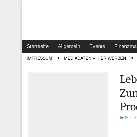
Online-Magazin z
Vertrieb- & Inves
Main
Skip
Startseite
Allgemein
Events
Finanzma
menu
to
Sub
IMPRESSUM
MEDIADATEN – HIER WERBEN
content
menu
Leb
Zun
Pro
by
Finanz