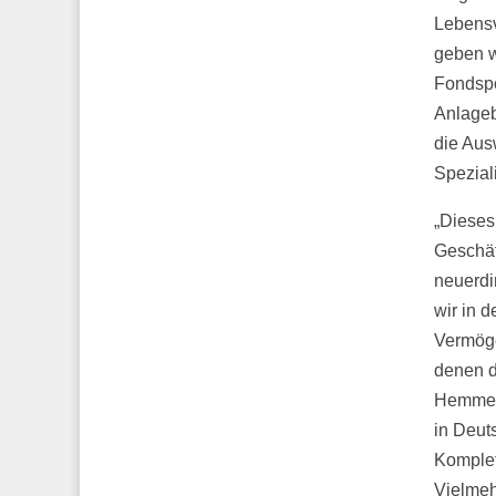
Lebensv
geben w
Fondspo
Anlageb
die Aus
Spezial
„Dieses
Geschäf
neuerdi
wir in 
Vermöge
denen d
Hemmer,
in Deut
Komplet
Vielmeh