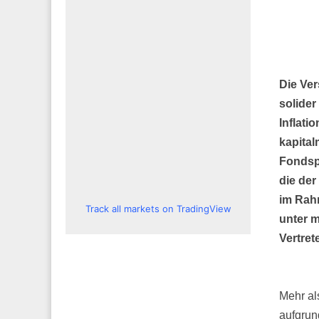
Die Ver
solider
Inflati
kapital
Fondsp
die de
im Rah
Track all markets on TradingView
unter 
Vertret
Mehr al
aufgrun