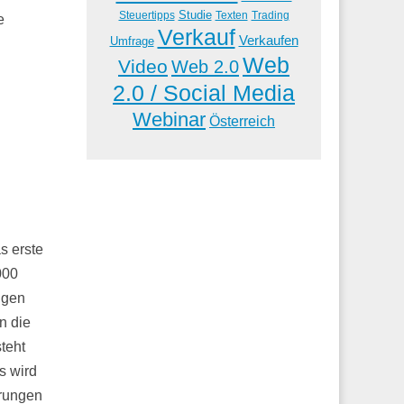
Studie
Steuertipps
Trading
Texten
e
Verkauf
Verkaufen
Umfrage
Web
Video
Web 2.0
2.0 / Social Media
Webinar
Österreich
s erste
000
ngen
n die
teht
s wird
erungen