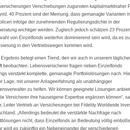
ersicherungen Verschiebungen zugunsten kapitalmarktnaher 
ird. 40 Prozent sind der Meinung, dass gemanagte Varianten i
licen infolge der zunehmenden Regulierungsdichte in der
eratung wichtiger werden. Zugleich jedoch schätzen 23 Prozen
wahl von Einzelfonds weiterhin dominierend sein wird, da es zu
isierung in den Vertriebswegen kommen wird.
 Ergebnis belegt einen Trend, den wir auch in unserem tägliche
t beobachten. Lebensversicherer fragen neben Einzelfonds
ngs verstärkt komplette, gemanagte Portfoliolösungen nach. Hie
der Lage, mit unserer Anlageerfahrung als unabhängiger
nsverwalter zu helfen. Wir können geeignete Lösungen anbiete
ie Versicherer ihre hauseigene Expertise ergänzen können“, sa
 Leiter Vertrieb an Versicherungen bei Fidelity Worldwide Inv
schland. „Allerdings bedeutet die verstärkte Nachfrage nach
tlösungen nicht, dass Einzelfonds an Bedeutung völlig einbüß
r wird es zukünftig ein Nebeneinander der verschiedenen