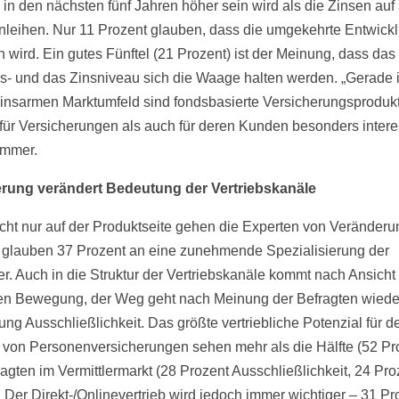
n in den nächsten fünf Jahren höher sein wird als die Zinsen auf
nleihen. Nur 11 Prozent glauben, dass die umgekehrte Entwick
n wird. Ein gutes Fünftel (21 Prozent) ist der Meinung, dass das
ons- und das Zinsniveau sich die Waage halten werden. „Gerade 
insarmen Marktumfeld sind fondsbasierte Versicherungsproduk
für Versicherungen als auch für deren Kunden besonders intere
emmer.
erung verändert Bedeutung der Vertriebskanäle
cht nur auf der Produktseite gehen die Experten von Veränder
 glauben 37 Prozent an eine zunehmende Spezialisierung der
ler. Auch in die Struktur der Vertriebskanäle kommt nach Ansicht
en Bewegung, der Weg geht nach Meinung der Befragten wiede
ung Ausschließlichkeit. Das größte vertriebliche Potenzial für d
b von Personenversicherungen sehen mehr als die Hälfte (52 Pr
ragten im Vermittlermarkt (28 Prozent Ausschließlichkeit, 24 Pro
. Der Direkt-/Onlinevertrieb wird jedoch immer wichtiger – 31 Pr