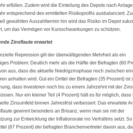
ehr erfüllen. Zudem wird die Einteilung des Depots nach Anlag
ahr entsprechend des ermittelten Risikoprofils ausbalanciert. Z
uell gewählten Auszahltermin hin wird das Risiko im Depot sukz
rt, um das Vermögen vor Kursschwankungen zu schützen.
nde Zinsflaute erwartet
anzielle Repression gilt der überwältigenden Mehrheit als ein
tiges Problem: Deutlich mehr als die Hälfte der Befragten (60 Pr
von aus, dass die aktuelle Niedrigzinsphase noch zwischen ei
ren anhalten wird. Gut ein Drittel der Befragten (35 Prozent) ist
nung, dass Investoren noch bis zu einem Jahrzehnt mit der Zins
ssen. Nur ein kleiner Teil (4 Prozent) hält es für möglich, dass 
uelle Zinsumfeld binnen Jahresfrist verbessert. Das erwartete A
sflaute gewinnt besonders an Brisanz, wenn man sie mit der
tzung zur Entwicklung der Inflationsrate ins Verhältnis setzt. S
ittel (67 Prozent) der befragten Branchenvertreter davon aus, da