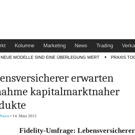
u den Themen Finanzen,
tment-Tipps
rkt
Kolumne
Marketing
News
Trading
Verka
NEUE MODELLE SIND EINE ÜBERLEGUNG WERT
PRAXIS TO
ensversicherer erwarten
ahme kapitalmarktnaher
dukte
Praxis
•
14. März 2013
Fidelity-Umfrage: Lebensversicherer