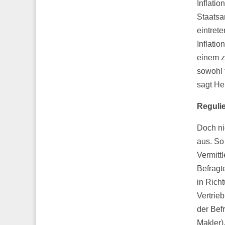
Inflatio
Staatsa
eintrete
Inflati
einem z
sowohl 
sagt H
Reguli
Doch ni
aus. So
Vermitt
Befragt
in Richt
Vertrie
der Bef
Makler)