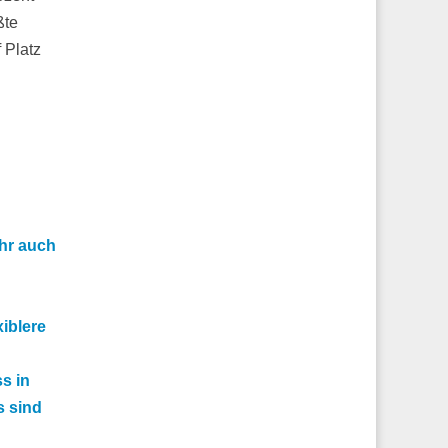
ßte
 Platz
hr auch
iblere
s in
s sind