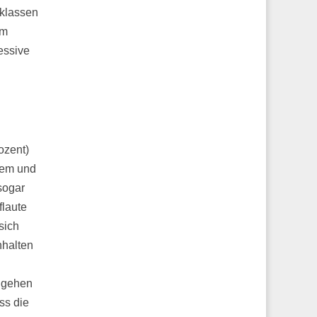
eklassen
um
essive
ozent)
nem und
 sogar
flaute
sich
nhalten
o gehen
ss die