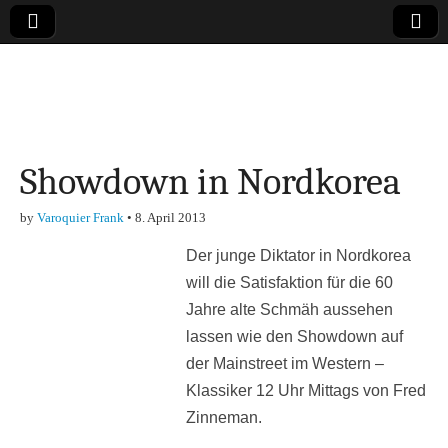
Online-Magazin zu
den Themen
Showdown in Nordkorea
Finanzen,
by
Varoquier Frank
•
8. April 2013
Marketing-, Vertrieb-
Der junge Diktator in Nordkorea
& Investment-Tipps
will die Satisfaktion für die 60
Jahre alte Schmäh aussehen
lassen wie den Showdown auf
der Mainstreet im Western –
Klassiker 12 Uhr Mittags von Fred
Zinneman.