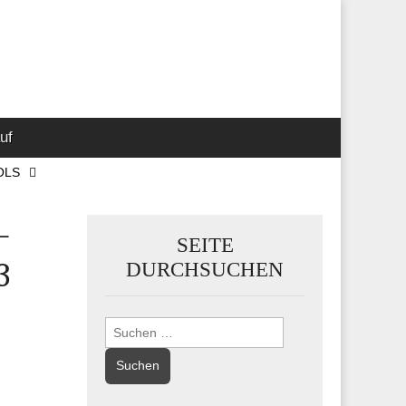
 Marketing-,
uf
OLS
–
SEITE
3
DURCHSUCHEN
Suchen
nach: