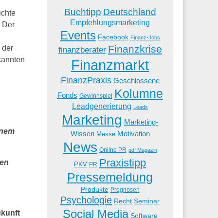
Buchtipp
Deutschland
ichte
Empfehlungsmarketing
Der
Events
Facebook
Finanz-Jobs
Finanzkrise
 der
finanzberater
kannten
Finanzmarkt
FinanzPraxis
Geschlossene
Kolumne
Fonds
Gewinnspiel
Leadgenerierung
Leads
Marketing
Marketing-
inem
Wissen
Motivation
Messe
News
Online PR
pdf Magazin
Praxistipp
sen
PKV
PR
Pressemeldung
Produkte
Prognosen
Psychologie
Recht
Seminar
Social Media
ukunft
Software