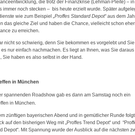
anceentwicklung, die trotz der Finanzkrise (Lehman-Pleite) – in
s immer noch stecken –
bis heute erzielt wurde. Später aufgele
ienste wie zum Beispiel
„Proffes Standard Depot“
aus dem Jah
en das gleiche Ziel und haben die Chance, vielleicht schon eher
ance zu erreichen.
gar nicht so schwierig, denn Sie bekommen es vorgelebt und Sie
es nur einfach nachmachen. Es liegt an Ihnen, was Sie daraus
 Sie haben es also selbst in der Hand.
reffen in München
er spannenden Roadshow gab es dann am Samstag noch ein
effen in München.
em zünftigen bayerischen Abend und in gemütlicher Runde folgt
ck auf den bisherigen Weg mit „Proffes Trend Depot“ und
“Prof
d Depot“. Mit Spannung wurde der Ausblick auf die nächsten zw