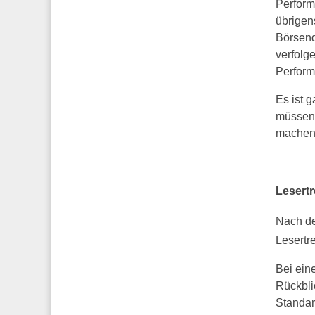
Perform
übrigen
Börsend
verfolg
Perform
Es ist 
müssen 
machen,
Lesert
Nach d
Lesertr
Bei ein
Rückbli
Standar