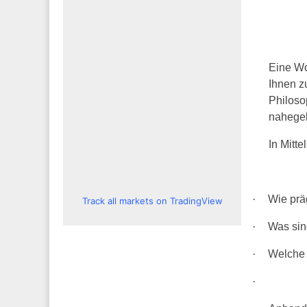
Eine Wo
Ihnen z
Philoso
nahegeb
In Mitt
·
Wie prä
Track all markets on TradingView
·
Was sin
·
Welche 
·