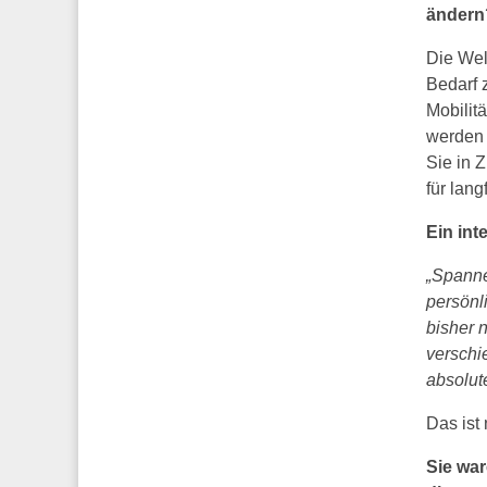
ändern
Die Wel
Bedarf 
Mobilit
werden 
Sie in 
für lang
Ein int
„Spanne
persönli
bisher 
verschi
absolut
Das ist
Sie war