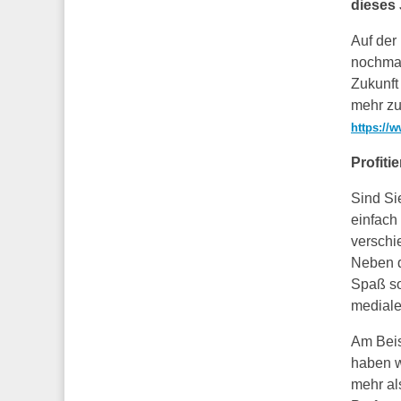
dieses 
Auf der
nochmal
Zukunft
mehr zu
https://
Profiti
Sind Si
einfach
verschi
Neben d
Spaß so
mediale
Am Beis
haben w
mehr al