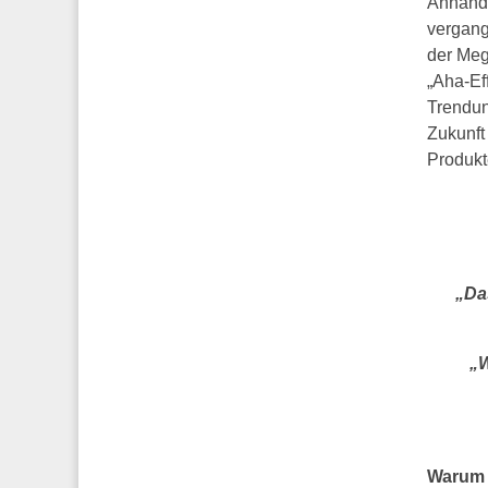
Anhand 
vergang
der Meg
„Aha-Ef
Trendun
Zukunft
Produkt
„Da
„W
Warum 