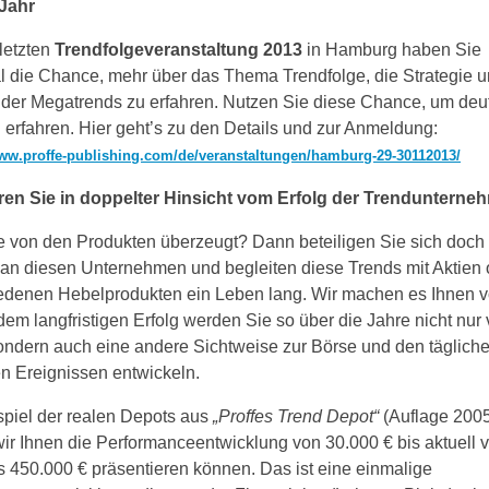
Jahr
 letzten
Trendfolgeveranstaltung 2013
in Hamburg haben Sie
 die Chance, mehr über das Thema Trendfolge, die Strategie u
 der Megatrends zu erfahren. Nutzen Sie diese Chance, um deut
 erfahren. Hier geht’s zu den Details und zur Anmeldung:
www.proffe-publishing.com/de/veranstaltungen/hamburg-29-30112013/
eren Sie in doppelter Hinsicht vom Erfolg der Trendunterne
e von den Produkten überzeugt? Dann beteiligen Sie sich doch
 an diesen Unternehmen und begleiten diese Trends mit Aktien 
edenen Hebelprodukten ein Leben lang. Wir machen es Ihnen v
em langfristigen Erfolg werden Sie so über die Jahre nicht nur 
ndern auch eine andere Sichtweise zur Börse und den täglich
n Ereignissen entwickeln.
piel der realen Depots aus
„Proffes Trend Depot“
(Auflage 200
ir Ihnen die Performanceentwicklung von 30.000 € bis aktuell 
s 450.000 € präsentieren können. Das ist eine einmalige