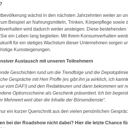
?
tbevölkerung wächst in den nächsten Jahrzehnten weiter an un
zum Beispiel an Nahrungsmitteln, Trinken, Körperpflege sowie 
ätsverhalten wird dadurch weiter ansteigen. Diese bestehenden
Sie ein Leben lang begleiten. Mit Ihrem Konsumverhalten wer
Zukunft für ein stetiges Wachstum dieser Unternehmen sorgen u
fristige Kurssteigerungen.
ensiver Austausch mit unseren Teilnehmern
nde Geschichten rund um die Trendfolge und die Depotoptimie
che Gespräche mit Herr Proffe (es gibt ihn ja wirklich, ich kannt
nur vom DAF!) und den Redakteuren und dann bekommen wir n
edene Optionsscheine als Geschenk präsentiert. Ich bin begeiste
er Mehrwert weit über die Inhalte der Börsendienste“.
 nur ein kurzer Querschnitt aus den vielen persönlichen Gesprä
en bei der Roadshow nicht dabei? Hier die letzte Chance fü