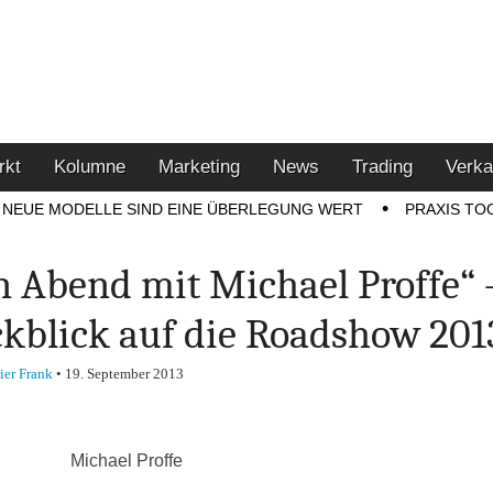
u den Themen Finanzen,
tment-Tipps
rkt
Kolumne
Marketing
News
Trading
Verka
NEUE MODELLE SIND EINE ÜBERLEGUNG WERT
PRAXIS TO
n Abend mit Michael Proffe“ 
kblick auf die Roadshow 201
ier Frank
•
19. September 2013
Michael Proffe