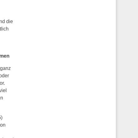
nd die
lich
hmen
 ganz
oder
or.
viel
en
5)
von