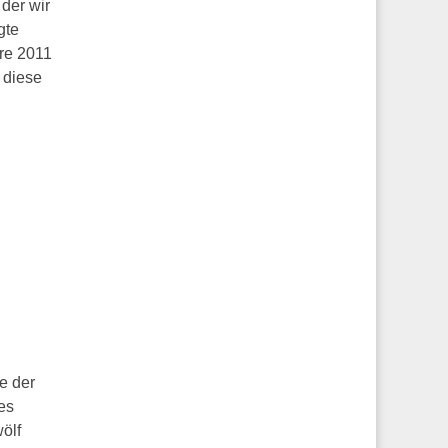
 der wir
gte
re 2011
 diese
e der
fes
ölf