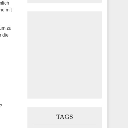
mlich
he mit
 um zu
 die
?
TAGS