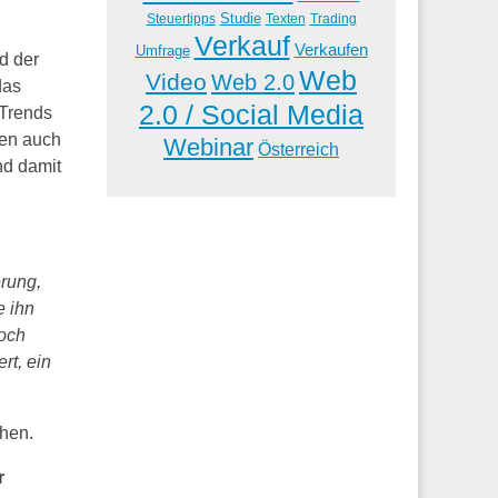
Studie
Steuertipps
Trading
Texten
Verkauf
Verkaufen
Umfrage
d der
Web
Video
Web 2.0
das
2.0 / Social Media
 Trends
den auch
Webinar
Österreich
nd damit
rung,
e ihn
och
rt, ein
chen.
r