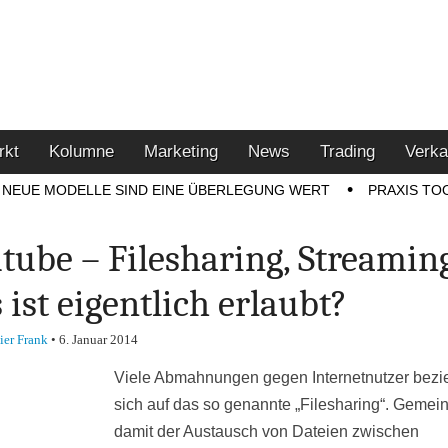
u den Themen Finanzen,
tment-Tipps
rkt
Kolumne
Marketing
News
Trading
Verka
NEUE MODELLE SIND EINE ÜBERLEGUNG WERT
PRAXIS TO
tube – Filesharing, Streaming
 ist eigentlich erlaubt?
ier Frank
•
6. Januar 2014
Viele Abmahnungen gegen Internetnutzer bezi
sich auf das so genannte „Filesharing“. Gemeint
damit der Austausch von Dateien zwischen