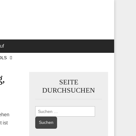
 Marketing-,
uf
OLS
,
SEITE
DURCHSUCHEN
Suchen
ehen
nach:
 ist