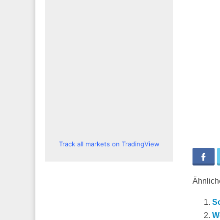
Track all markets on TradingView
Fa
Ähnliche
So
W