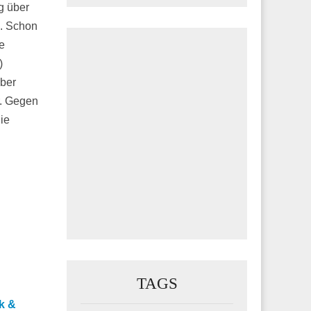
g über
). Schon
ie
)
aber
r. Gegen
ie
TAGS
k &