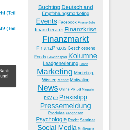
Buchtipp
Deutschland
! (Teil
Empfehlungsmarketing
Events
Facebook
Finanz-Jobs
Finanzkrise
! (Teil
finanzberater
Finanzmarkt
FinanzPraxis
Geschlossene
Kolumne
Fonds
Gewinnspiel
Leadgenerierung
Leads
Marketing
 Bank
Marketing-
gung!
Wissen
Motivation
Messe
News
Online PR
pdf Magazin
Praxistipp
PKV
PR
Pressemeldung
Produkte
Prognosen
Psychologie
Recht
Seminar
Social Media
Software