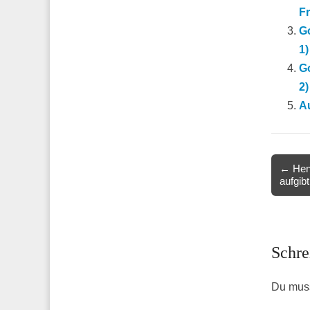
F
Go
1)
Go
2)
A
Post
← Henr
aufgibt
navigat
Schre
Du mus