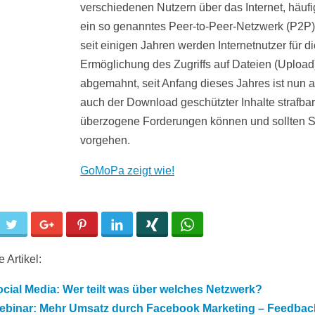
verschiedenen Nutzern über das Internet, häufi
ein so genanntes Peer-to-Peer-Netzwerk (P2P
seit einigen Jahren werden Internetnutzer für d
Ermöglichung des Zugriffs auf Dateien (Upload
abgemahnt, seit Anfang dieses Jahres ist nun 
auch der Download geschützter Inhalte strafba
überzogene Forderungen können und sollten S
vorgehen.
GoMoPa zeigt wie!
cebook
Twitter
Google+
Pinterest
LinkedIn
Xing
WhatsApp
 Artikel:
cial Media: Wer teilt was über welches Netzwerk?
ebinar: Mehr Umsatz durch Facebook Marketing – Feedbac