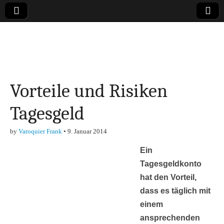
Online-Magazin zu
den Themen
Vorteile und Risiken
Finanzen,
Tagesgeld
Marketing-, Vertrieb-
by
Varoquier Frank
•
9. Januar 2014
& Investment-Tipps
Ein
Tagesgeldkonto
hat den Vorteil,
dass es täglich mit
einem
ansprechenden