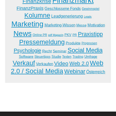
Finanzmarkt
Finanzkrise
FinanzPraxis
Geschlossene Fonds
Gewinnspiel
Kolumne
Leadgenerierung
Leads
Marketing
Marketing-Wissen
Motivation
Messe
News
Praxistipp
PKV
Online PR
PR
pdf Magazin
Pressemeldung
Produkte
Prognosen
Social Media
Psychologie
Recht
Seminar
Software
Studie
Steuertipps
Trading
Umfrage
Texten
Verkauf
Web
Video
Web 2.0
Verkaufen
2.0 / Social Media
Webinar
Österreich