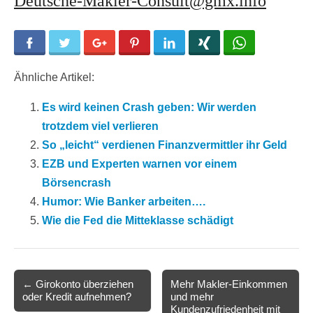
Deutsche-Makler-Consult@gmx.info
Facebook
Twitter
Google+
Pinterest
LinkedIn
Xing
WhatsApp
Ähnliche Artikel:
Es wird keinen Crash geben: Wir werden
trotzdem viel verlieren
So „leicht“ verdienen Finanzvermittler ihr Geld
EZB und Experten warnen vor einem
Börsencrash
Humor: Wie Banker arbeiten….
Wie die Fed die Mitteklasse schädigt
Post
← Girokonto überziehen
Mehr Makler-Einkommen
oder Kredit aufnehmen?
und mehr
navigation
Kundenzufriedenheit mit