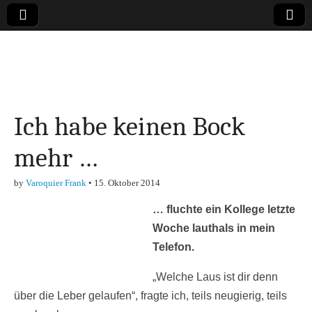
Online-Magazin zu
den Themen
Ich habe keinen Bock
Finanzen,
mehr …
Marketing-, Vertrieb-
by
Varoquier Frank
•
15. Oktober 2014
& Investment-Tipps
… fluchte ein Kollege letzte
Woche lauthals in mein
Telefon.
„Welche Laus ist dir denn
über die Leber gelaufen“, fragte ich, teils neugierig, teils