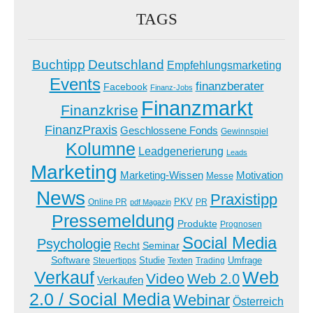
TAGS
Buchtipp
Deutschland
Empfehlungsmarketing
Events
finanzberater
Facebook
Finanz-Jobs
Finanzmarkt
Finanzkrise
FinanzPraxis
Geschlossene Fonds
Gewinnspiel
Kolumne
Leadgenerierung
Leads
Marketing
Marketing-Wissen
Motivation
Messe
News
Praxistipp
PKV
Online PR
PR
pdf Magazin
Pressemeldung
Produkte
Prognosen
Social Media
Psychologie
Recht
Seminar
Software
Studie
Steuertipps
Trading
Umfrage
Texten
Verkauf
Web
Video
Web 2.0
Verkaufen
2.0 / Social Media
Webinar
Österreich