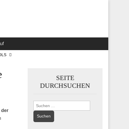
 Marketing-,
uf
OLS
e
SEITE
DURCHSUCHEN
Suchen
 der
nach:
n