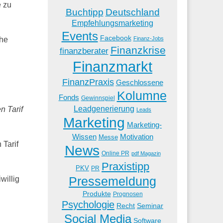
e zu
Buchtipp
Deutschland
Empfehlungsmarketing
Events
Facebook
Finanz-Jobs
che
Finanzkrise
finanzberater
Finanzmarkt
FinanzPraxis
Geschlossene
Kolumne
Fonds
Gewinnspiel
Leadgenerierung
n Tarif
Leads
Marketing
Marketing-
Wissen
Motivation
Messe
Tarif
News
Online PR
pdf Magazin
Praxistipp
PKV
PR
Pressemeldung
willig
Produkte
Prognosen
Psychologie
Recht
Seminar
Social Media
Software