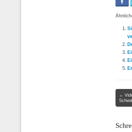
Fa
Ähnliche
Si
ve
De
E
E
E
Post
← Vide
Schwäc
navigat
Schre