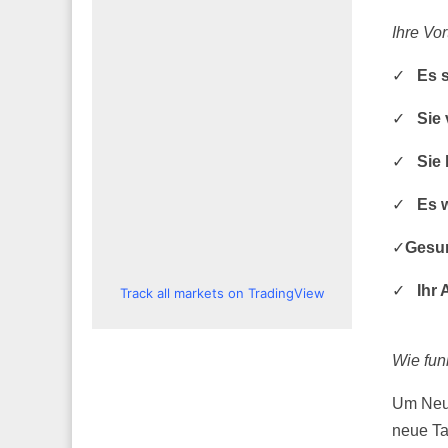
Ihre Vor
✓
Es 
✓
Sie 
✓
Sie 
✓
Es 
✓
Gesun
✓
Ihr 
Track all markets on TradingView
Wie fun
Um Neuk
neue Ta