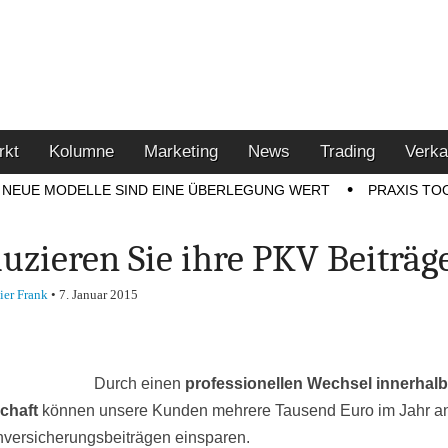
u den Themen Finanzen,
tment-Tipps
rkt
Kolumne
Marketing
News
Trading
Verka
NEUE MODELLE SIND EINE ÜBERLEGUNG WERT
PRAXIS TO
uzieren Sie ihre PKV Beiträg
ier Frank
•
7. Januar 2015
Durch einen
professionellen Wechsel innerhalb
chaft
können unsere Kunden mehrere Tausend Euro im Jahr a
versicherungsbeiträgen einsparen.