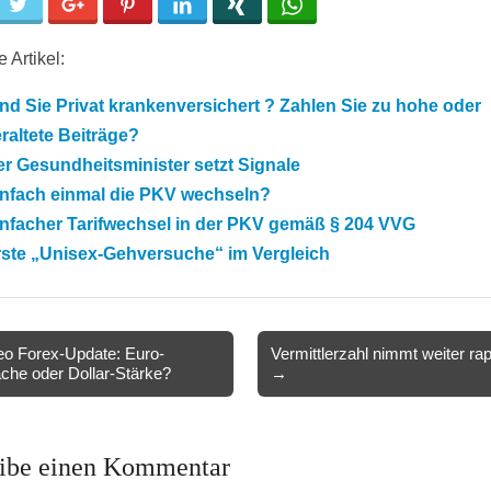
cebook
Twitter
Google+
Pinterest
LinkedIn
Xing
WhatsApp
 Artikel:
nd Sie Privat krankenversichert ? Zahlen Sie zu hohe oder
raltete Beiträge?
r Gesundheitsminister setzt Signale
infach einmal die PKV wechseln?
infacher Tarifwechsel in der PKV gemäß § 204 VVG
rste „Unisex-Gehversuche“ im Vergleich
o Forex-Update: Euro-
Vermittlerzahl nimmt weiter ra
he oder Dollar-Stärke?
→
ion
ibe einen Kommentar