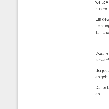
weiß: A
nutzen.
Ein gew
Leistun
Tarifche
Warum i
zu wec
Bei jed
entgeht
Daher bi
an.