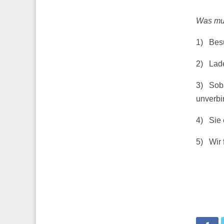
Was mus
1) Besu
2) Lade
3) Soba
unverbi
4) Sie 
5) Wir 