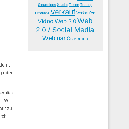
Studie
Steuertipps
Trading
Texten
Verkauf
Verkaufen
Umfrage
Web
Video
Web 2.0
2.0 / Social Media
Webinar
Österreich
dern.
g oder
erblick
l. Wir
rif zu
rch.