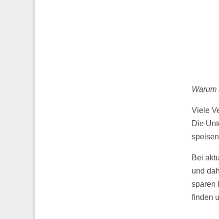
Warum k
Viele V
Die Unt
speisen 
Bei akt
und dah
sparen 
finden 