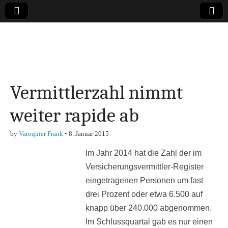
Online-Magazin zu
den Themen
Vermittlerzahl nimmt
Finanzen,
weiter rapide ab
Marketing-, Vertrieb-
by
Varoquier Frank
•
8. Januar 2015
& Investment-Tipps
Im Jahr 2014 hat die Zahl der im
Versicherungsvermittler-Register
eingetragenen Personen um fast
drei Prozent oder etwa 6.500 auf
knapp über 240.000 abgenommen.
Im Schlussquartal gab es nur einen