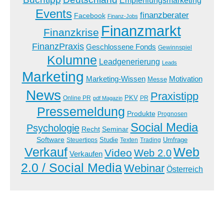
Empfehlungsmarketing
Events
finanzberater
Facebook
Finanz-Jobs
Finanzmarkt
Finanzkrise
FinanzPraxis
Geschlossene Fonds
Gewinnspiel
Kolumne
Leadgenerierung
Leads
Marketing
Marketing-Wissen
Motivation
Messe
News
Praxistipp
PKV
Online PR
PR
pdf Magazin
Pressemeldung
Produkte
Prognosen
Social Media
Psychologie
Recht
Seminar
Software
Studie
Steuertipps
Trading
Umfrage
Texten
Verkauf
Web
Video
Web 2.0
Verkaufen
2.0 / Social Media
Webinar
Österreich