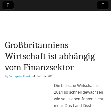
Online-Magazin zu
den Themen
Großbritanniens
Finanzen,
Wirtschaft ist abhängig
Marketing-, Vertrieb-
vom Finanzsektor
& Investment-Tipps
by
Varoquier Frank
•
4. Februar 2015
Die britische Wirtschaft ist
2014 so schnell gewachsen
wie seit sieben Jahren nicht
mehr. Das Land lässt