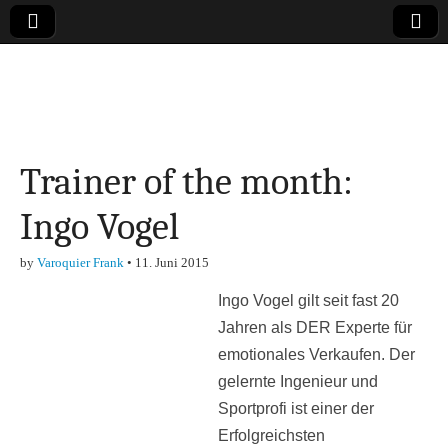
Online-Magazin zu
den Themen
Trainer of the month:
Finanzen,
Ingo Vogel
Marketing-, Vertrieb-
by
Varoquier Frank
•
11. Juni 2015
& Investment-Tipps
Ingo Vogel gilt seit fast 20
Jahren als DER Experte für
emotionales Verkaufen. Der
gelernte Ingenieur und
Sportprofi ist einer der
Erfolgreichsten