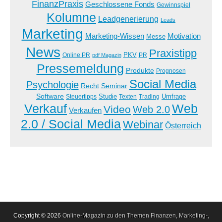
FinanzPraxis
Geschlossene Fonds
Gewinnspiel
Kolumne
Leadgenerierung
Leads
Marketing
Marketing-Wissen
Motivation
Messe
News
Praxistipp
PKV
Online PR
PR
pdf Magazin
Pressemeldung
Produkte
Prognosen
Social Media
Psychologie
Recht
Seminar
Software
Studie
Steuertipps
Trading
Umfrage
Texten
Verkauf
Web
Video
Web 2.0
Verkaufen
2.0 / Social Media
Webinar
Österreich
Copyright © 2026
Online-Magazin zu den Themen Finanzen, Marketing-,