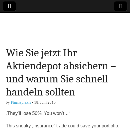
Online-Magazin zu
den Themen
Wie Sie jetzt Ihr
Finanzen,
Aktiendepot absichern –
Marketing-, Vertrieb-
und warum Sie schnell
& Investment-Tipps
handeln sollten
by
Finanzpraxis
•
18. Juni 2015
„They’ll lose 50%. You won’t…“
This sneaky „insurance“ trade could save your portfolio: