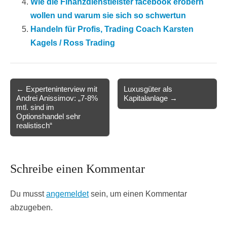
Wie die Finanzdienstleister facebook erobern
wollen und warum sie sich so schwertun
Handeln für Profis, Trading Coach Karsten
Kagels / Ross Trading
Post
← Experteninterview mit
Luxusgüter als
Andrei Anissimov: „7-8%
Kapitalanlage →
navigation
mtl. sind im
Optionshandel sehr
realistisch“
Schreibe einen Kommentar
Du musst
angemeldet
sein, um einen Kommentar
abzugeben.