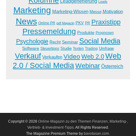
Leadgenerierung
Leads
Marketing
Marketing-Wissen
Motivation
Messe
News
Praxistipp
PKV
Online PR
PR
pdf Magazin
Pressemeldung
Produkte
Prognosen
Social Media
Psychologie
Recht
Seminar
Software
Studie
Steuertipps
Trading
Umfrage
Texten
Verkauf
Web
Video
Web 2.0
Verkaufen
2.0 / Social Media
Webinar
Österreich
Copyright © 2026
Online-Magazin zu den Themen Finanzen, Marketing-,
Vertrieb- & Investment-Tipps
. All Rights Reserved.
The Magazine Premium Theme by
bavotasan.com
.