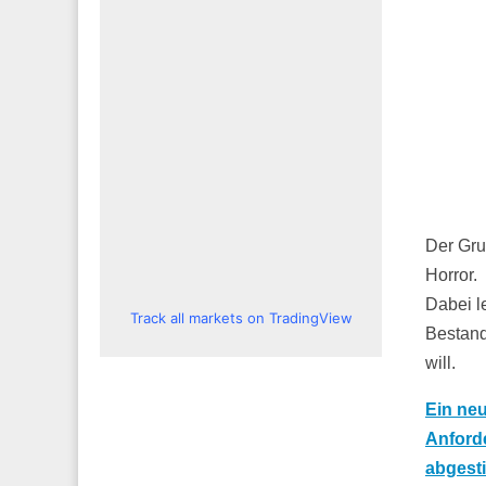
Der Gru
Horror.
Dabei l
Track all markets on TradingView
Bestand
will.
Ein ne
Anford
abgest