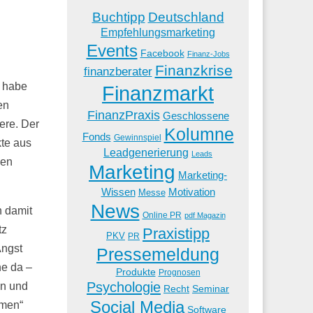
Buchtipp
Deutschland
Empfehlungsmarketing
Events
Facebook
Finanz-Jobs
Finanzkrise
finanzberater
h habe
Finanzmarkt
en
FinanzPraxis
Geschlossene
ere. Der
Kolumne
Fonds
Gewinnspiel
kte aus
Leadgenerierung
Leads
den
Marketing
Marketing-
Wissen
Motivation
Messe
News
 damit
Online PR
pdf Magazin
tz
Praxistipp
PKV
PR
Angst
Pressemeldung
he da –
Produkte
Prognosen
Psychologie
en und
Recht
Seminar
Social Media
hmen“
Software