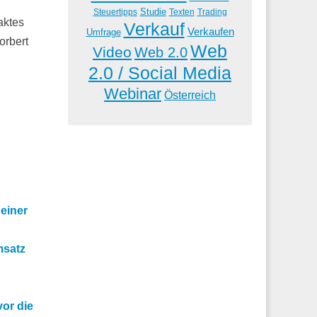
Studie
Steuertipps
Trading
Texten
aktes
Verkauf
Verkaufen
Umfrage
orbert
Web
Video
Web 2.0
2.0 / Social Media
Webinar
Österreich
einer
msatz
vor die