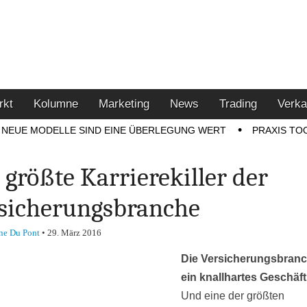
u den Themen Finanzen,
tment-Tipps
rkt
Kolumne
Marketing
News
Trading
Verka
NEUE MODELLE SIND EINE ÜBERLEGUNG WERT
PRAXIS TO
 größte Karrierekiller der
sicherungsbranche
ne Du Pont
•
29. März 2016
Die Versicherungsbranc
ein knallhartes Geschäft
Und eine der größten