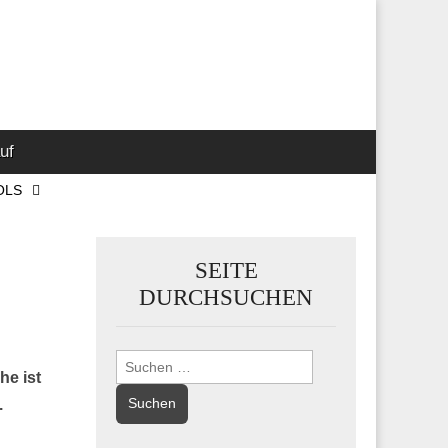
 Marketing-,
uf
OLS
SEITE
DURCHSUCHEN
Suchen
he ist
nach:
.