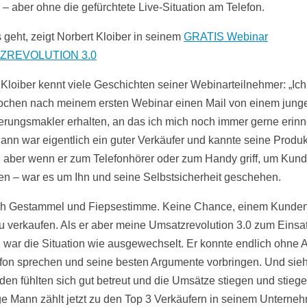
– aber ohne die gefürchtete Live-Situation am Telefon.
 geht, zeigt Norbert Kloiber in seinem
GRATIS Webinar
ZREVOLUTION 3.0
 Kloiber kennt viele Geschichten seiner Webinarteilnehmer: „Ic
chen nach meinem ersten Webinar einen Mail von einem jung
erungsmakler erhalten, an das ich mich noch immer gerne erinn
ann war eigentlich ein guter Verkäufer und kannte seine Produ
 aber wenn er zum Telefonhörer oder zum Handy griff, um Kun
en – war es um Ihn und seine Selbstsicherheit geschehen.
h Gestammel und Fiepsestimme. Keine Chance, einem Kunden
u verkaufen. Als er aber meine Umsatzrevolution 3.0 zum Einsa
, war die Situation wie ausgewechselt. Er konnte endlich ohne 
efon sprechen und seine besten Argumente vorbringen. Und sie
den fühlten sich gut betreut und die Umsätze stiegen und stieg
ge Mann zählt jetzt zu den Top 3 Verkäufern in seinem Unterne