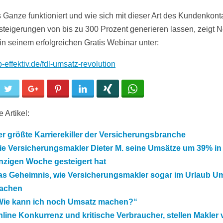
 Ganze funktioniert und wie sich mit dieser Art des Kundenkont
teigerungen von bis zu 300 Prozent generieren lassen, zeigt N
 in seinem erfolgreichen Gratis Webinar unter:
op-effektiv.de/fdl-umsatz-revolution
cebook
Twitter
Google+
Pinterest
LinkedIn
Xing
WhatsApp
 Artikel:
r größte Karrierekiller der Versicherungsbranche
e Versicherungsmakler Dieter M. seine Umsätze um 39% in 
nzigen Woche gesteigert hat
as Geheimnis, wie Versicherungsmakler sogar im Urlaub U
achen
Wie kann ich noch Umsatz machen?“
line Konkurrenz und kritische Verbraucher, stellen Makler 