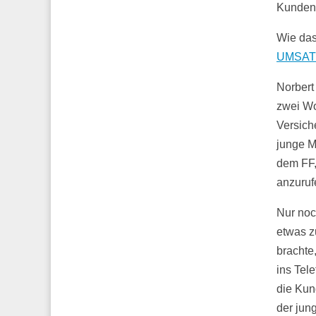
Kunden 
Wie das
UMSAT
Norbert
zwei Wo
Versich
junge M
dem FF,
anzuruf
Nur noc
etwas z
brachte
ins Tel
die Kun
der jun