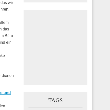
 das wir
ühren.
m
allem
en das
im Büro
und ein
nke
erdienen
se und
TAGS
e
den