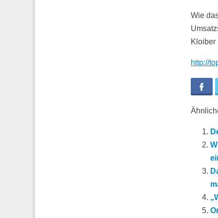
Wie das
Umsatzs
Kloiber
http://t
Fa
Ähnliche
De
Wi
ei
D
m
„
On