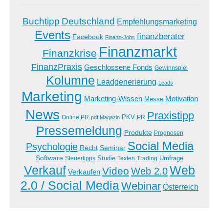
Buchtipp
Deutschland
Empfehlungsmarketing
Events
finanzberater
Facebook
Finanz-Jobs
Finanzmarkt
Finanzkrise
FinanzPraxis
Geschlossene Fonds
Gewinnspiel
Kolumne
Leadgenerierung
Leads
Marketing
Marketing-Wissen
Motivation
Messe
News
Praxistipp
PKV
Online PR
PR
pdf Magazin
Pressemeldung
Produkte
Prognosen
Social Media
Psychologie
Recht
Seminar
Software
Studie
Steuertipps
Trading
Umfrage
Texten
Verkauf
Web
Video
Web 2.0
Verkaufen
2.0 / Social Media
Webinar
Österreich