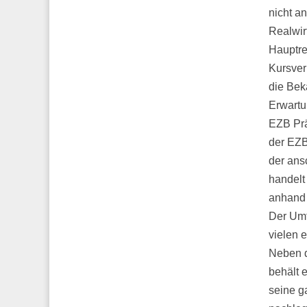
nicht a
Realwir
Hauptre
Kursver
die Bek
Erwartu
EZB Prä
der EZB.
der ans
handelt
anhand 
Der Umf
vielen 
Neben d
behält 
seine g