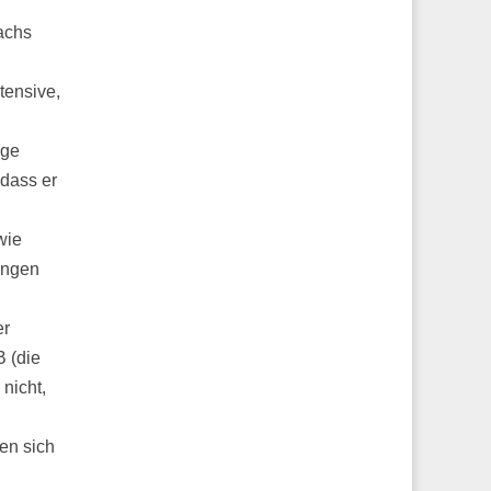
achs
tensive,
ige
 dass er
wie
ungen
er
B (die
 nicht,
en sich