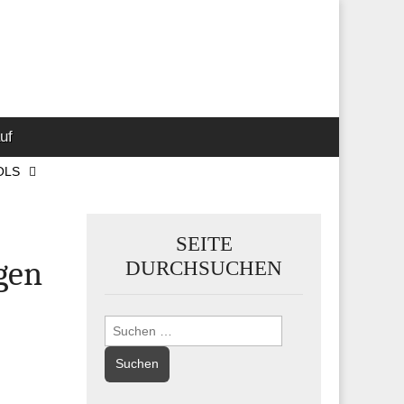
 Marketing-,
uf
OLS
SEITE
gen
DURCHSUCHEN
Suchen
nach: