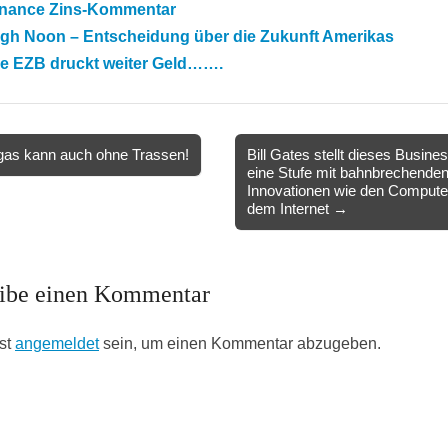
inance Zins-Kommentar
igh Noon – Entscheidung über die Zukunft Amerikas
ie EZB druckt weiter Geld…….
as kann auch ohne Trassen!
Bill Gates stellt dieses Busine
eine Stufe mit bahnbrechende
ion
Innovationen wie den Compute
dem Internet →
ibe einen Kommentar
st
angemeldet
sein, um einen Kommentar abzugeben.