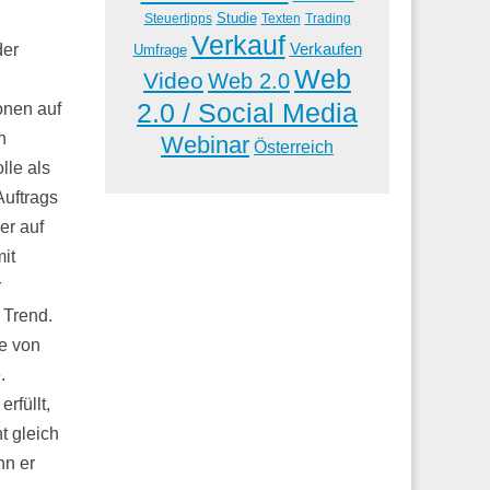
Studie
Steuertipps
Trading
Texten
Verkauf
Verkaufen
der
Umfrage
Web
Video
Web 2.0
2.0 / Social Media
onen auf
n
Webinar
Österreich
lle als
Auftrags
er auf
it
r
 Trend.
ie von
.
rfüllt,
t gleich
nn er