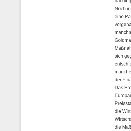
nachleg
Noch in
eine Pa
vorgeha
manchma
Goldman
Maßnahm
sich geg
entschi
manches
der Fin
Das Pro
Europäi
Preissta
die Wir
Wirtsch
die Ma