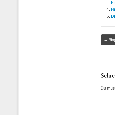
F
H
D
Post
← Biog
navigat
Schre
Du mus