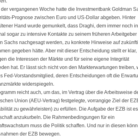
en.
 der vergangenen Woche hatte die Investmentbank Goldman S
ritäts-Prognose zwischen Euro und US-Dollar abgeben. Hinter
ltener Hand wurde gemunkelt, dass Draghi, dem immer noch in
l sogar zu intensive Kontakte zu seinem früheren Arbeitgeber
 Sachs nachgesagt werden, zu konkrete Hinweise auf zukünft
en gegeben hätte. Aber mit dieser Entscheidung stellt er klar,
en die Interessen der Märkte und für seine eigene Integrität
eden hat. Er lässt sich nicht von den Markterwartungen treiben, 
 Fed-Vorstandsmitglied, deren Entscheidungen oft die Erwart
anzmärkte widerspiegeln.
gramm reicht auch, um das, im Vertrag über die Arbeitsweise d
schen Union (AEU-Vertrag) festgelegte, vorrangige Ziel der EZ
bilität zu gewährleisten) zu erfüllen. Die Aufgabe der EZB ist es
tschaft anzukurbeln. Die Rahmenbedingungen für ein
aftswachstum muss die Politik schaffen. Und nur in diesen könn
ßnahmen der EZB bewegen.