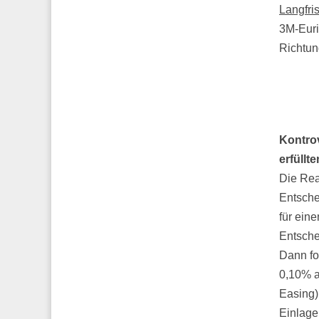
Langfris
3M-Euri
Richtun
Kontro
erfüllt
Die Rea
Entsche
für ein
Entsche
Dann fol
0,10% a
Easing)
Einlage