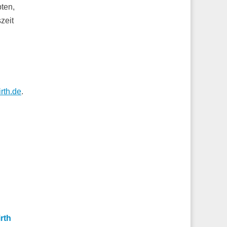
pten,
zeit
rth.de
.
rth