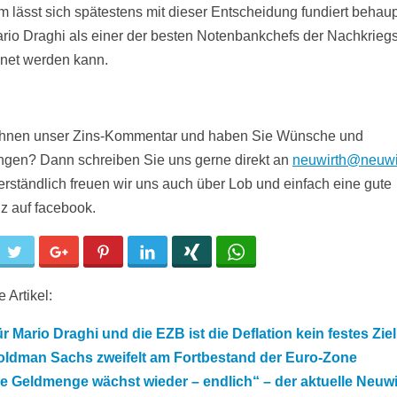
m lässt sich spätestens mit dieser Entscheidung fundiert behau
rio Draghi als einer der besten Notenbankchefs der Nachkriegs
net werden kann.
 Ihnen unser Zins-Kommentar und haben Sie Wünsche und
gen? Dann schreiben Sie uns gerne direkt an
neuwirth@neuwi
erständlich freuen wir uns auch über Lob und einfach eine gute
z auf facebook.
cebook
Twitter
Google+
Pinterest
LinkedIn
Xing
WhatsApp
 Artikel:
r Mario Draghi und die EZB ist die Deflation kein festes Ziel
oldman Sachs zweifelt am Fortbestand der Euro-Zone
e Geldmenge wächst wieder – endlich“ – der aktuelle Neuwi