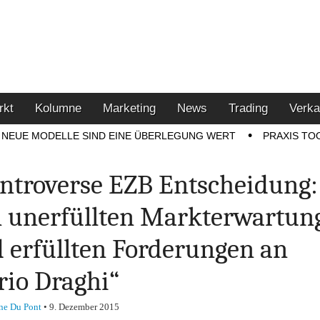
u den Themen Finanzen,
tment-Tipps
rkt
Kolumne
Marketing
News
Trading
Verka
NEUE MODELLE SIND EINE ÜBERLEGUNG WERT
PRAXIS TO
ntroverse EZB Entscheidung:
 unerfüllten Markterwartun
 erfüllten Forderungen an
io Draghi“
ne Du Pont
•
9. Dezember 2015