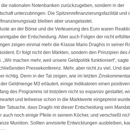
n die nationalen Notenbanken zurückzugeben, sondern in der
tschaft unterzubringen. Die Spitzenrefinanzierungsfazilität und 
finanzierungssatz bleiben aber unangetastet.
luste an der Börse und die Verteuerung des Euro waren Reakti
anntgabe der Entscheidung. Aber auch Folgen der nicht erfüllte
ngen zeigen einmal mehr die Klasse Mario Draghis in seiner Ro
sident. Er folgt nicht den Märkten, sondern den Prinzipien des 
 „Wir machen mehr, weil unsere Geldpolitik funktioniert“, sagte 
chließenden Pressekonferenz. Mehr, aber nicht zu viel. Und dam
 er richtig. Denn in der Tat zeigen, wie im letzten Zinskommenta
der Geldmenge M3 erläutert, einige Indikatoren einen positiven
ang des Programms ist trotzdem nicht so expansiv gestaltet, w
erwartet und teilweise schon in die Marktwerte eingepreist wurde
er Tatsache, dass Draghi mit dieser Entscheidung sein Mandat e
er auch noch einige Pfeile in seinem Köcher, und verschießt nich
anze Munition. Sollten anvisierte Entwicklungen ausbleiben, ka