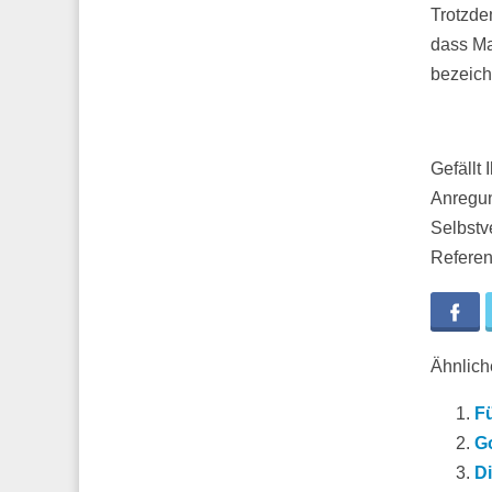
Trotzde
dass Ma
bezeich
Gefällt
Anregun
Selbstv
Referen
Fa
Ähnliche
Fü
G
Di