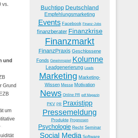
 vs.
Buchtipp
Deutschland
Empfehlungsmarketing
Events
Facebook
Finanz-Jobs
Finanzkrise
finanzberater
Finanzmarkt
FinanzPraxis
Geschlossene
Kolumne
Fonds
n und
Gewinnspiel
Leadgenerierung
Leads
Marketing
Marketing-
EZB
Wissen
Motivation
Messe
er Grund
News
 EZB
Online PR
pdf Magazin
Praxistipp
PKV
PR
tät um
Pressemeldung
itative
Produkte
Prognosen
Psychologie
r
Recht
Seminar
Social Media
uidität
Software