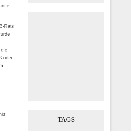
nance
B-Rats
wurde
 die
oß oder
im
nkt
TAGS