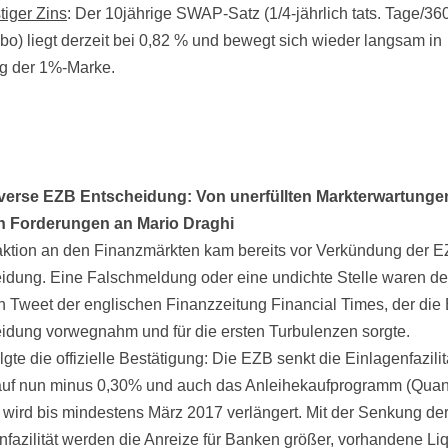
tiger Zins
: Der 10jährige SWAP-Satz (1/4-jährlich tats. Tage/360
bo) liegt derzeit bei 0,82 % und bewegt sich wieder langsam in
g der 1%-Marke.
verse EZB Entscheidung: Von unerfüllten Markterwartunge
en Forderungen an Mario Draghi
ktion an den Finanzmärkten kam bereits vor Verkündung der 
idung. Eine Falschmeldung oder eine undichte Stelle waren d
en Tweet der englischen Finanzzeitung Financial Times, der die
idung vorwegnahm und für die ersten Turbulenzen sorgte.
gte die offizielle Bestätigung: Die EZB senkt die Einlagenfazili
uf nun minus 0,30% und auch das Anleihekaufprogramm (Quant
 wird bis mindestens März 2017 verlängert. Mit der Senkung de
nfazilität werden die Anreize für Banken größer, vorhandene Liq