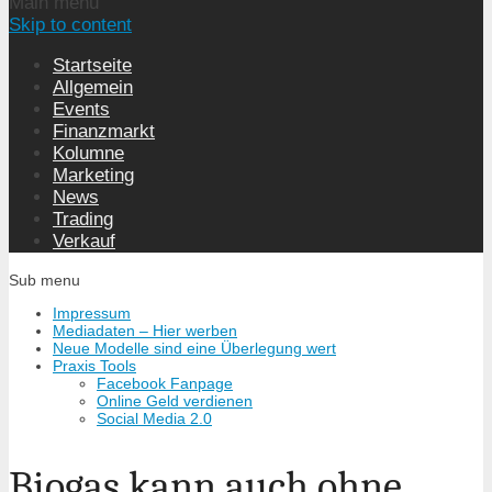
Main menu
Skip to content
Startseite
Allgemein
Events
Finanzmarkt
Kolumne
Marketing
News
Trading
Verkauf
Sub menu
Impressum
Mediadaten – Hier werben
Neue Modelle sind eine Überlegung wert
Praxis Tools
Facebook Fanpage
Online Geld verdienen
Social Media 2.0
Biogas kann auch ohne