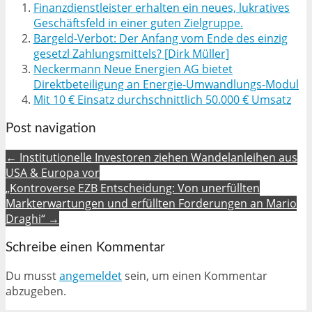
Finanzdienstleister erhalten ein neues, lukratives
Geschäftsfeld in einer guten Zielgruppe.
Bargeld-Verbot: Der Anfang vom Ende des einzig
gesetzl Zahlungsmittels? [Dirk Müller]
Neckermann Neue Energien AG bietet
Direktbeteiligung an Energie-Umwandlungs-Modul
Mit 10 € Einsatz durchschnittlich 50.000 € Umsatz
Post navigation
← Institutionelle Investoren ziehen Wandelanleihen aus
USA & Europa vor
„Kontroverse EZB Entscheidung: Von unerfüllten
Markterwartungen und erfüllten Forderungen an Mario
Draghi“ →
Schreibe einen Kommentar
Du musst
angemeldet
sein, um einen Kommentar
abzugeben.