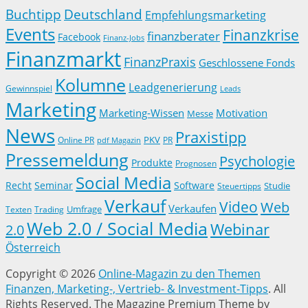
Buchtipp
Deutschland
Empfehlungsmarketing
Events
Finanzkrise
finanzberater
Facebook
Finanz-Jobs
Finanzmarkt
FinanzPraxis
Geschlossene Fonds
Kolumne
Leadgenerierung
Gewinnspiel
Leads
Marketing
Marketing-Wissen
Motivation
Messe
News
Praxistipp
PKV
Online PR
PR
pdf Magazin
Pressemeldung
Psychologie
Produkte
Prognosen
Social Media
Recht
Seminar
Software
Studie
Steuertipps
Verkauf
Video
Web
Verkaufen
Trading
Umfrage
Texten
Web 2.0 / Social Media
Webinar
2.0
Österreich
Copyright © 2026
Online-Magazin zu den Themen
Finanzen, Marketing-, Vertrieb- & Investment-Tipps
. All
Rights Reserved.
The Magazine Premium Theme by